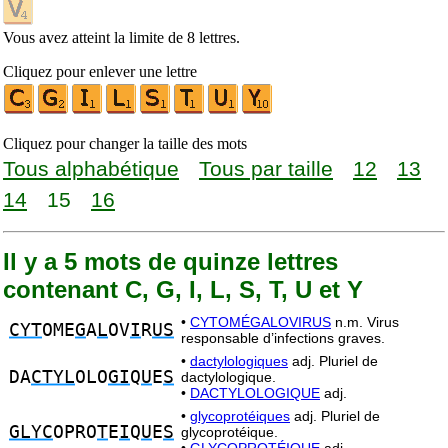
Vous avez atteint la limite de 8 lettres.
Cliquez pour enlever une lettre
Cliquez pour changer la taille des mots
Tous alphabétique
Tous par taille
12
13
14
15
16
Il y a 5 mots de quinze lettres
contenant C, G, I, L, S, T, U et Y
•
CYTOMÉGALOVIRUS
n.m. Virus
CYT
OME
G
A
L
OV
I
R
US
responsable d’infections graves.
•
dactylologiques
adj. Pluriel de
DA
CTYL
OLO
GI
Q
U
E
S
dactylologique.
•
DACTYLOLOGIQUE
adj.
•
glycoprotéiques
adj. Pluriel de
GLYC
OPRO
T
E
I
Q
U
E
S
glycoprotéique.