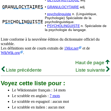
•
GLYCOPROTÉIQUE
adj.
G
RAN
UL
O
CYT
A
I
RE
S
•
GRANULOCYTAIRE
adj.
•
psycholinguiste
n. (Linguistique,
Psychologie) Spécialiste de la
P
SYC
HO
LI
N
GU
IS
T
E
psycholinguistique.
•
PSYCHOLINGUISTE
n. Spécialiste de
la psychologie du langage.
Liste conforme à la neuvième édition du dictionnaire officiel du
scrabble.
Les définitions sont de courts extraits de
1Mot.net
et de
WikWik.org
.
Haut de page
Liste précédente
Liste suivante
Voyez cette liste pour :
Le Wiktionnaire français : 14 mots
Le scrabble en anglais :
7 mots
Le scrabble en espagnol : aucun mot
Le scrabble en italien : aucun mot