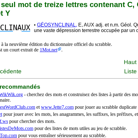
n seul mot de treize lettres contenant C, G
et Y
•
GÉOSYNCLINAL,
E, AUX adj. et n.m. Géol. Q
CLI
NA
UX
une vaste dépression terrestre occupée par un 
à la neuvième édition du dictionnaire officiel du scrabble.
st un court extrait de
1Mot.net
.
Haut
écédente
Liste
b recommandés
WikWik.org
- cherchez des mots et construisez des listes à partir des mo
naire.
stWordClub.com
et
www.Jette7.com
pour jouer au scrabble duplicate 
t
pour jouer avec les mots, les anagrammes, les suffixes, les préfixes, et
f.ws
pour chercher des mots.
stesDeMots.com
pour des listes de mots utiles au jeu de scrabble.
iTop.com
pour vous entraîner sérieusement au scrabble.