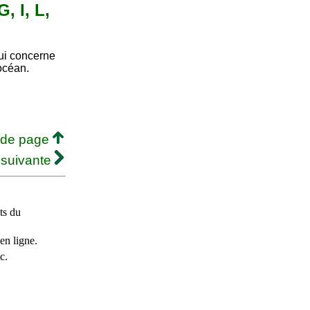
, I, L,
ui concerne
océan.
 de page
 suivante
ts du
en ligne.
c.