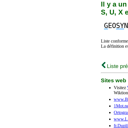
Il y a u
S, U, X 
G
EO
SY
N
Liste conforme 
La définition e
Liste pr
Sites we
Visitez
Wiktion
www.Be
1Mot.ne
Ortogra
www.Li
fr.Dupl