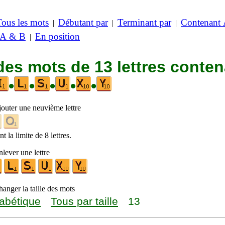
Tous les mots
Débutant par
Terminant par
Contenant
|
|
|
 A & B
En position
|
des mots de 13 lettres conte
•
•
•
•
•
jouter une neuvième lettre
t la limite de 8 lettres.
lever une lettre
anger la taille des mots
abétique
Tous par taille
13