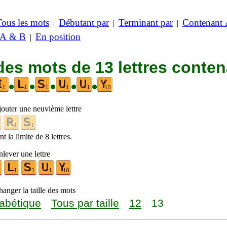
Tous les mots
Débutant par
Terminant par
Contenant
|
|
|
 A & B
En position
|
des mots de 13 lettres conte
•
•
•
•
•
jouter une neuvième lettre
t la limite de 8 lettres.
lever une lettre
anger la taille des mots
abétique
Tous par taille
12
13