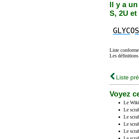
Il y a u
S, 2U et
GLYC
O
S
Liste conforme 
Les définitions
Liste pr
Voyez ce
Le Wikt
Le scra
Le scra
Le scrab
Le scra
Le scra