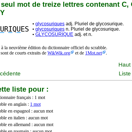
n seul mot de treize lettres contenant C, G
 Y
•
glycosuriques
adj. Pluriel de glycosurique.
U
R
I
Q
U
ES
•
glycosuriques
n. Pluriel de glycosurique.
•
GLYCOSURIQUE
adj. et n.
à la neuvième édition du dictionnaire officiel du scrabble.
 sont de courts extraits de
WikWik.org
et de
1Mot.net
.
Haut
écédente
Liste
tte liste pour :
ionnaire français : 1 mot
bble en anglais :
1 mot
bble en espagnol : aucun mot
ble en italien : aucun mot
bble en allemand : aucun mot
bble en roumain : aucun mot