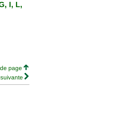
, I, L,
 de page
 suivante