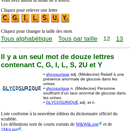
Vous avez atteint la limite de 8 lettres.
Cliquez pour enlever une lettre
Cliquez pour changer la taille des mots
Tous alphabétique
Tous par taille
12
13
Il y a un seul mot de douze lettres
contenant C, G, I, L, S, 2U et Y
•
glycosurique
adj. (Médecine) Relatif à une
présence anormale de glucose dans les
urines.
GLYC
O
SU
R
I
Q
U
E
•
glycosurique
n. (Médecine) Personne
souffrant d’un taux anormal de glucose dans
les urines.
•
GLYCOSURIQUE
adj. et n.
Liste conforme à la neuvième édition du dictionnaire officiel du
scrabble.
Les définitions sont de courts extraits de
WikWik.org
et de
1Mot.net
.