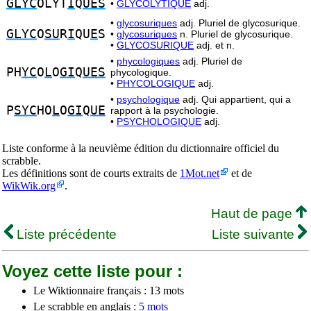
GLYC
OLYT
I
Q
UES
•
GLYCOLYTIQUE
adj.
•
glycosuriques
adj. Pluriel de glycosurique.
GLYC
O
SU
R
I
QU
E
S
•
glycosuriques
n. Pluriel de glycosurique.
•
GLYCOSURIQUE
adj. et n.
•
phycologiques
adj. Pluriel de
PH
YC
O
L
O
GI
Q
UES
phycologique.
•
PHYCOLOGIQUE
adj.
•
psychologique
adj. Qui appartient, qui a
P
SYC
HO
L
O
GI
Q
UE
rapport à la psychologie.
•
PSYCHOLOGIQUE
adj.
Liste conforme à la neuvième édition du dictionnaire officiel du
scrabble.
Les définitions sont de courts extraits de
1Mot.net
et de
WikWik.org
.
Haut de page
Liste précédente
Liste suivante
Voyez cette liste pour :
Le Wiktionnaire français : 13 mots
Le scrabble en anglais :
5 mots