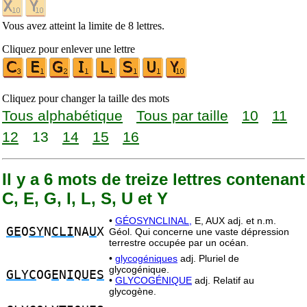
Vous avez atteint la limite de 8 lettres.
Cliquez pour enlever une lettre
Cliquez pour changer la taille des mots
Tous alphabétique
Tous par taille
10
11
12
13
14
15
16
Il y a 6 mots de treize lettres contenant
C, E, G, I, L, S, U et Y
•
GÉOSYNCLINAL,
E, AUX adj. et n.m.
GE
O
SY
N
CLI
NA
U
X
Géol. Qui concerne une vaste dépression
terrestre occupée par un océan.
•
glycogéniques
adj. Pluriel de
glycogénique.
GLYC
OG
E
N
I
Q
U
E
S
•
GLYCOGÉNIQUE
adj. Relatif au
glycogène.