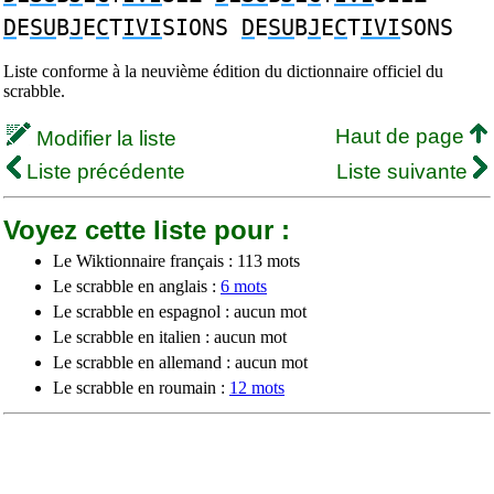
D
E
SU
B
J
E
C
T
IVI
SIONS
D
E
SU
B
J
E
C
T
IVI
SONS
Liste conforme à la neuvième édition du dictionnaire officiel du
scrabble.
Haut de page
Modifier la liste
Liste précédente
Liste suivante
Voyez cette liste pour :
Le Wiktionnaire français : 113 mots
Le scrabble en anglais :
6 mots
Le scrabble en espagnol : aucun mot
Le scrabble en italien : aucun mot
Le scrabble en allemand : aucun mot
Le scrabble en roumain :
12 mots