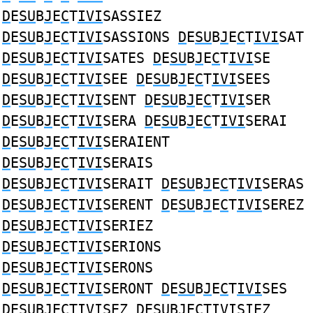
D
E
SU
B
J
E
C
T
IVI
SASSIEZ
D
E
SU
B
J
E
C
T
IVI
SASSIONS
D
E
SU
B
J
E
C
T
IVI
SAT
D
E
SU
B
J
E
C
T
IVI
SATES
D
E
SU
B
J
E
C
T
IVI
SE
D
E
SU
B
J
E
C
T
IVI
SEE
D
E
SU
B
J
E
C
T
IVI
SEES
D
E
SU
B
J
E
C
T
IVI
SENT
D
E
SU
B
J
E
C
T
IVI
SER
D
E
SU
B
J
E
C
T
IVI
SERA
D
E
SU
B
J
E
C
T
IVI
SERAI
D
E
SU
B
J
E
C
T
IVI
SERAIENT
D
E
SU
B
J
E
C
T
IVI
SERAIS
D
E
SU
B
J
E
C
T
IVI
SERAIT
D
E
SU
B
J
E
C
T
IVI
SERAS
D
E
SU
B
J
E
C
T
IVI
SERENT
D
E
SU
B
J
E
C
T
IVI
SEREZ
D
E
SU
B
J
E
C
T
IVI
SERIEZ
D
E
SU
B
J
E
C
T
IVI
SERIONS
D
E
SU
B
J
E
C
T
IVI
SERONS
D
E
SU
B
J
E
C
T
IVI
SERONT
D
E
SU
B
J
E
C
T
IVI
SES
D
E
SU
B
J
E
C
T
IVI
SEZ
D
E
SU
B
J
E
C
T
IVI
SIEZ