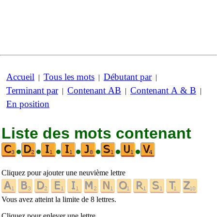
Accueil
Tous les mots
Débutant par
|
|
|
Terminant par
Contenant AB
Contenant A & B
|
|
|
En position
Liste des mots contenant
•
•
•
•
•
•
•
Cliquez pour ajouter une neuvième lettre
Vous avez atteint la limite de 8 lettres.
Cliquez pour enlever une lettre