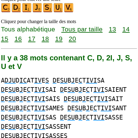
Cliquez pour changer la taille des mots
Tous alphabétique
Tous par taille
13
14
15
16
17
18
19
20
Il y a 38 mots contenant C, D, 2I, J, S,
U et V
A
DJU
D
IC
AT
IV
E
S
D
E
SU
B
J
E
C
T
IVI
SA
D
E
SU
B
J
E
C
T
IVI
SAI
D
E
SU
B
J
E
C
T
IVI
SAIENT
D
E
SU
B
J
E
C
T
IVI
SAIS
D
E
SU
B
J
E
C
T
IVI
SAIT
D
E
SU
B
J
E
C
T
IVI
SAMES
D
E
SU
B
J
E
C
T
IVI
SANT
D
E
SU
B
J
E
C
T
IVI
SAS
D
E
SU
B
J
E
C
T
IVI
SASSE
D
E
SU
B
J
E
C
T
IVI
SASSENT
D
E
SU
B
J
E
C
T
IVI
SASSES