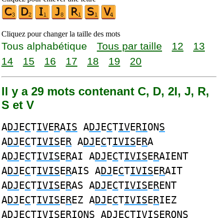
Cliquez pour changer la taille des mots
Tous alphabétique
Tous par taille
12
13
14
15
16
17
18
19
20
Il y a 29 mots contenant C, D, 2I, J, R,
S et V
A
DJ
E
C
T
IV
E
R
A
IS
A
DJ
E
C
T
IV
E
RI
ON
S
A
DJ
E
C
T
IVIS
E
R
A
DJ
E
C
T
IVIS
E
R
A
A
DJ
E
C
T
IVIS
E
R
AI A
DJ
E
C
T
IVIS
E
R
AIENT
A
DJ
E
C
T
IVIS
E
R
AIS A
DJ
E
C
T
IVIS
E
R
AIT
A
DJ
E
C
T
IVIS
E
R
AS A
DJ
E
C
T
IVIS
E
R
ENT
A
DJ
E
C
T
IVIS
E
R
EZ A
DJ
E
C
T
IVIS
E
R
IEZ
A
DJ
E
C
T
IVIS
E
R
IONS A
DJ
E
C
T
IVIS
E
R
ONS