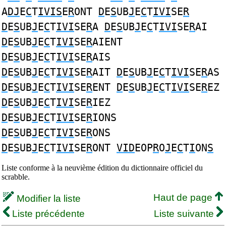
A
DJ
E
C
T
IVIS
E
R
ONT
D
E
S
UB
J
E
C
T
IVI
SE
R
D
E
S
UB
J
E
C
T
IVI
SE
R
A
D
E
S
UB
J
E
C
T
IVI
SE
R
AI
D
E
S
UB
J
E
C
T
IVI
SE
R
AIENT
D
E
S
UB
J
E
C
T
IVI
SE
R
AIS
D
E
S
UB
J
E
C
T
IVI
SE
R
AIT
D
E
S
UB
J
E
C
T
IVI
SE
R
AS
D
E
S
UB
J
E
C
T
IVI
SE
R
ENT
D
E
S
UB
J
E
C
T
IVI
SE
R
EZ
D
E
S
UB
J
E
C
T
IVI
SE
R
IEZ
D
E
S
UB
J
E
C
T
IVI
SE
R
IONS
D
E
S
UB
J
E
C
T
IVI
SE
R
ONS
D
E
S
UB
J
E
C
T
IVI
SE
R
ONT
VID
EOP
R
O
J
E
C
T
I
ON
S
Liste conforme à la neuvième édition du dictionnaire officiel du
scrabble.
Haut de page
Modifier la liste
Liste précédente
Liste suivante