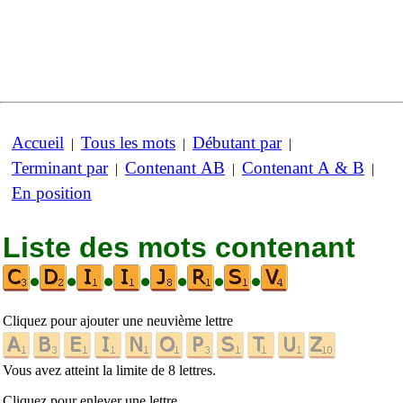
Accueil
Tous les mots
Débutant par
|
|
|
Terminant par
Contenant AB
Contenant A & B
|
|
|
En position
Liste des mots contenant
•
•
•
•
•
•
•
Cliquez pour ajouter une neuvième lettre
Vous avez atteint la limite de 8 lettres.
Cliquez pour enlever une lettre