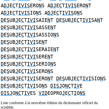
A
DJ
E
C
T
IVIS
ERO
N
S A
DJ
E
C
T
IVIS
ERO
N
T
A
DJ
E
C
T
IVIS
IO
N
S A
DJ
E
C
T
IVIS
O
N
S
D
E
S
UB
J
E
C
T
IVI
SAIE
N
T
D
E
S
UB
J
E
C
T
IVI
SA
N
T
D
E
S
UB
J
E
C
T
IVI
SASSE
N
T
D
E
S
UB
J
E
C
T
IVI
SASSIO
N
S
D
E
S
UB
J
E
C
T
IVI
SE
N
T
D
E
S
UB
J
E
C
T
IVI
SERAIE
N
T
D
E
S
UB
J
E
C
T
IVI
SERE
N
T
D
E
S
UB
J
E
C
T
IVI
SERIO
N
S
D
E
S
UB
J
E
C
T
IVI
SERO
N
S
D
E
S
UB
J
E
C
T
IVI
SERO
N
T
D
E
S
UB
J
E
C
T
IVI
SIO
N
S
D
E
S
UB
J
E
C
T
IVI
SO
N
S
DISJ
O
NC
T
IV
E
DISJ
O
NC
T
IV
ES
VID
EOPRO
J
E
C
T
I
O
NS
Liste conforme à la neuvième édition du dictionnaire officiel du
scrabble.