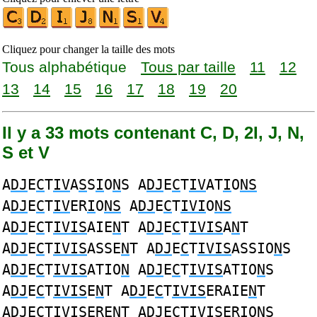
Cliquez pour changer la taille des mots
Tous alphabétique
Tous par taille
11
12
13
14
15
16
17
18
19
20
Il y a 33 mots contenant C, D, 2I, J, N,
S et V
A
DJ
E
C
T
IV
A
S
S
I
O
N
S A
DJ
E
C
T
IV
AT
I
O
NS
A
DJ
E
C
T
IV
ER
I
O
NS
A
DJ
E
C
T
IVI
O
NS
A
DJ
E
C
T
IVIS
AIE
N
T A
DJ
E
C
T
IVIS
A
N
T
A
DJ
E
C
T
IVIS
ASSE
N
T A
DJ
E
C
T
IVIS
ASSIO
N
S
A
DJ
E
C
T
IVIS
ATIO
N
A
DJ
E
C
T
IVIS
ATIO
N
S
A
DJ
E
C
T
IVIS
E
N
T A
DJ
E
C
T
IVIS
ERAIE
N
T
A
DJ
E
C
T
IVIS
ERE
N
T A
DJ
E
C
T
IVIS
ERIO
N
S