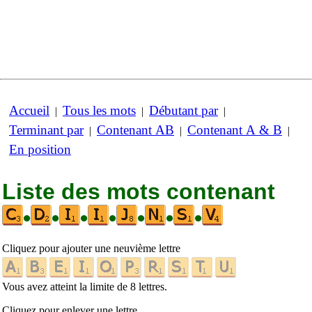
Accueil
Tous les mots
Débutant par
|
|
|
Terminant par
Contenant AB
Contenant A & B
|
|
|
En position
Liste des mots contenant
•
•
•
•
•
•
•
Cliquez pour ajouter une neuvième lettre
Vous avez atteint la limite de 8 lettres.
Cliquez pour enlever une lettre