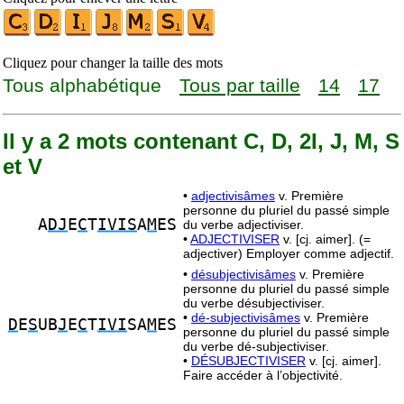
Cliquez pour changer la taille des mots
Tous alphabétique
Tous par taille
14
17
Il y a 2 mots contenant C, D, 2I, J, M, S
et V
•
adjectivisâmes
v. Première
personne du pluriel du passé simple
A
DJ
E
C
T
IVIS
A
M
ES
du verbe adjectiviser.
•
ADJECTIVISER
v. [cj. aimer]. (=
adjectiver) Employer comme adjectif.
•
désubjectivisâmes
v. Première
personne du pluriel du passé simple
du verbe désubjectiviser.
•
dé-subjectivisâmes
v. Première
D
E
S
UB
J
E
C
T
IVI
SA
M
ES
personne du pluriel du passé simple
du verbe dé-subjectiviser.
•
DÉSUBJECTIVISER
v. [cj. aimer].
Faire accéder à l’objectivité.