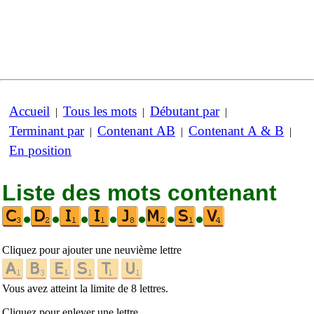
Accueil
Tous les mots
Débutant par
|
|
|
Terminant par
Contenant AB
Contenant A & B
|
|
|
En position
Liste des mots contenant
•
•
•
•
•
•
•
Cliquez pour ajouter une neuvième lettre
Vous avez atteint la limite de 8 lettres.
Cliquez pour enlever une lettre