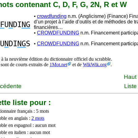
 mots contenant C, D, F, G, 2N, R et W
•
crowdfunding
n.m. (Anglicisme) (Finance) Fi
d’un projet à l’aide d’outils et de méthodes de t
F
U
N
DI
NG
financières…
•
CROWDFUNDING
n.m. Financement participat
U
N
DI
NG
S
•
CROWDFUNDING
n.m. Financement participat
à la neuvième édition du dictionnaire officiel du scrabble.
 sont de courts extraits de
1Mot.net
et de
WikWik.org
.
Haut
écédente
Liste
tte liste pour :
ionnaire français : 5 mots
bble en anglais :
2 mots
bble en espagnol : aucun mot
ble en italien : aucun mot