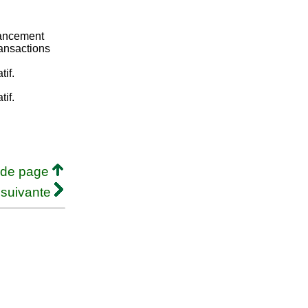
nancement
ransactions
if.
if.
 de page
 suivante