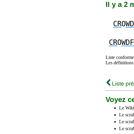
Il y a 2
CR
O
WD
CR
O
WDF
Liste conforme 
Les définitions
Liste pr
Voyez ce
Le Wikt
Le scra
Le scra
Le scrab