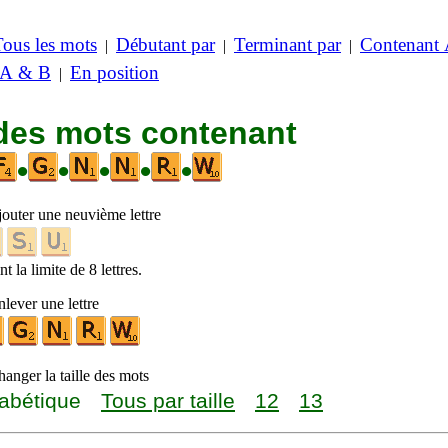
Tous les mots
Débutant par
Terminant par
Contenant
|
|
|
 A & B
En position
|
 des mots contenant
•
•
•
•
•
jouter une neuvième lettre
t la limite de 8 lettres.
lever une lettre
anger la taille des mots
abétique
Tous par taille
12
13