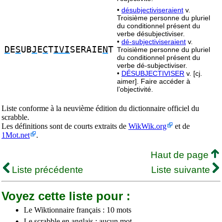
•
désubjectiviseraient
v.
Troisième personne du pluriel
du conditionnel présent du
verbe désubjectiviser.
•
dé-subjectiviseraient
v.
D
E
S
UB
J
E
C
T
IVI
SERAIE
N
T
Troisième personne du pluriel
du conditionnel présent du
verbe dé-subjectiviser.
•
DÉSUBJECTIVISER
v. [cj.
aimer]. Faire accéder à
l’objectivité.
Liste conforme à la neuvième édition du dictionnaire officiel du
scrabble.
Les définitions sont de courts extraits de
WikWik.org
et de
1Mot.net
.
Haut de page
Liste précédente
Liste suivante
Voyez cette liste pour :
Le Wiktionnaire français : 10 mots
Le scrabble en anglais : aucun mot