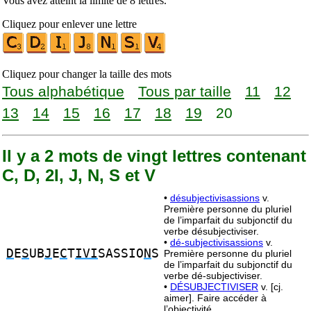
Vous avez atteint la limite de 8 lettres.
Cliquez pour enlever une lettre
Cliquez pour changer la taille des mots
Tous alphabétique
Tous par taille
11
12
13
14
15
16
17
18
19
20
Il y a 2 mots de vingt lettres contenant
C, D, 2I, J, N, S et V
•
désubjectivisassions
v.
Première personne du pluriel
de l’imparfait du subjonctif du
verbe désubjectiviser.
•
dé-subjectivisassions
v.
D
E
S
UB
J
E
C
T
IVI
SASSIO
N
S
Première personne du pluriel
de l’imparfait du subjonctif du
verbe dé-subjectiviser.
•
DÉSUBJECTIVISER
v. [cj.
aimer]. Faire accéder à
l’objectivité.