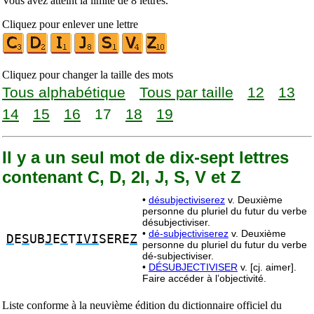
Vous avez atteint la limite de 8 lettres.
Cliquez pour enlever une lettre
Cliquez pour changer la taille des mots
Tous alphabétique
Tous par taille
12
13
14
15
16
17
18
19
Il y a un seul mot de dix-sept lettres
contenant C, D, 2I, J, S, V et Z
•
désubjectiviserez
v. Deuxième
personne du pluriel du futur du verbe
désubjectiviser.
•
dé-subjectiviserez
v. Deuxième
D
E
S
UB
J
E
C
T
IVI
SERE
Z
personne du pluriel du futur du verbe
dé-subjectiviser.
•
DÉSUBJECTIVISER
v. [cj. aimer].
Faire accéder à l’objectivité.
Liste conforme à la neuvième édition du dictionnaire officiel du