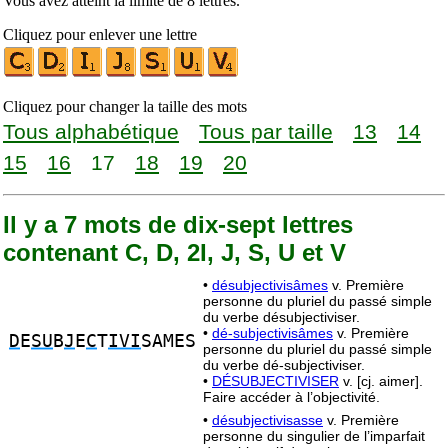
Vous avez atteint la limite de 8 lettres.
Cliquez pour enlever une lettre
Cliquez pour changer la taille des mots
Tous alphabétique
Tous par taille
13
14
15
16
17
18
19
20
Il y a 7 mots de dix-sept lettres
contenant C, D, 2I, J, S, U et V
•
désubjectivisâmes
v. Première
personne du pluriel du passé simple
du verbe désubjectiviser.
•
dé-subjectivisâmes
v. Première
D
E
SU
B
J
E
C
T
IVI
SAMES
personne du pluriel du passé simple
du verbe dé-subjectiviser.
•
DÉSUBJECTIVISER
v. [cj. aimer].
Faire accéder à l’objectivité.
•
désubjectivisasse
v. Première
personne du singulier de l’imparfait