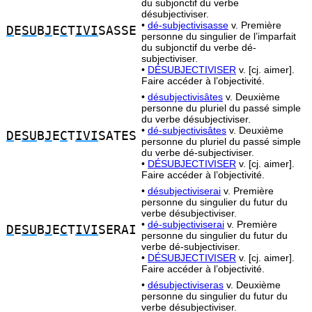
du subjonctif du verbe
désubjectiviser.
•
dé-subjectivisasse
v. Première
D
E
SU
B
J
E
C
T
IVI
SASSE
personne du singulier de l’imparfait
du subjonctif du verbe dé-
subjectiviser.
•
DÉSUBJECTIVISER
v. [cj. aimer].
Faire accéder à l’objectivité.
•
désubjectivisâtes
v. Deuxième
personne du pluriel du passé simple
du verbe désubjectiviser.
•
dé-subjectivisâtes
v. Deuxième
D
E
SU
B
J
E
C
T
IVI
SATES
personne du pluriel du passé simple
du verbe dé-subjectiviser.
•
DÉSUBJECTIVISER
v. [cj. aimer].
Faire accéder à l’objectivité.
•
désubjectiviserai
v. Première
personne du singulier du futur du
verbe désubjectiviser.
•
dé-subjectiviserai
v. Première
D
E
SU
B
J
E
C
T
IVI
SERAI
personne du singulier du futur du
verbe dé-subjectiviser.
•
DÉSUBJECTIVISER
v. [cj. aimer].
Faire accéder à l’objectivité.
•
désubjectiviseras
v. Deuxième
personne du singulier du futur du
verbe désubjectiviser.