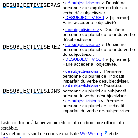
•
dé-subjectiviseras
v. Deuxième
D
E
SU
B
J
E
C
T
IVI
SERAS
personne du singulier du futur du
verbe dé-subjectiviser.
•
DÉSUBJECTIVISER
v. [cj. aimer].
Faire accéder à l’objectivité.
•
désubjectiviserez
v. Deuxième
personne du pluriel du futur du verbe
désubjectiviser.
•
dé-subjectiviserez
v. Deuxième
D
E
SU
B
J
E
C
T
IVI
SEREZ
personne du pluriel du futur du verbe
dé-subjectiviser.
•
DÉSUBJECTIVISER
v. [cj. aimer].
Faire accéder à l’objectivité.
•
désubjectivisions
v. Première
personne du pluriel de l’indicatif
imparfait du verbe désubjectiviser.
•
désubjectivisions
v. Première
D
E
SU
B
J
E
C
T
IVI
SIONS
personne du pluriel du subjonctif
présent du verbe désubjectiviser.
•
dé-subjectivisions
v. Première
personne du pluriel de l’indicatif
imparfait du verbe dé-subjectiviser.
Liste conforme à la neuvième édition du dictionnaire officiel du
scrabble.
Les définitions sont de courts extraits de
WikWik.org
et de