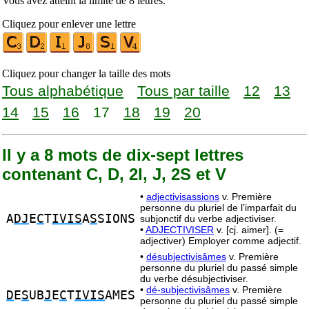
Vous avez atteint la limite de 8 lettres.
Cliquez pour enlever une lettre
Cliquez pour changer la taille des mots
Tous alphabétique
Tous par taille
12
13
14
15
16
17
18
19
20
Il y a 8 mots de dix-sept lettres
contenant C, D, 2I, J, 2S et V
•
adjectivisassions
v. Première
personne du pluriel de l’imparfait du
A
DJ
E
C
T
IVIS
A
S
SIONS
subjonctif du verbe adjectiviser.
•
ADJECTIVISER
v. [cj. aimer]. (=
adjectiver) Employer comme adjectif.
•
désubjectivisâmes
v. Première
personne du pluriel du passé simple
du verbe désubjectiviser.
•
dé-subjectivisâmes
v. Première
D
E
S
UB
J
E
C
T
IVIS
AMES
personne du pluriel du passé simple