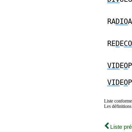
RA
DIO
A
RE
D
E
CO
VID
E
O
P
VID
E
O
P
Liste conforme 
Les définitions
Liste pr