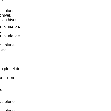
u pluriel
chiver.
es archives.
u pluriel de
.
u pluriel de
u pluriel
iser.
on.
u pluriel du
nvenu : ne
ion.
u pluriel
.
u pluriel