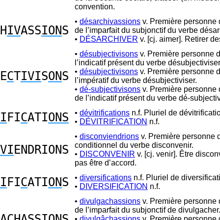
convention.
•
désarchivassions
v. Première personne d
H
IV
ASS
ION
S
de l’imparfait du subjonctif du verbe désar
•
DÉSARCHIVER
v. [cj. aimer]. Retirer d
•
désubjectivisons
v. Première personne d
l’indicatif présent du verbe désubjectiviser
•
désubjectivisons
v. Première personne d
E
C
T
IVI
S
ON
S
l’impératif du verbe désubjectiviser.
•
dé-subjectivisons
v. Première personne d
de l’indicatif présent du verbe dé-subjectiv
•
dévitrifications
n.f. Pluriel de dévitrificati
I
FI
C
ATI
ONS
•
DÉVITRIFICATION
n.f.
•
disconviendrions
v. Première personne d
conditionnel du verbe disconvenir.
VI
ENDRIONS
•
DISCONVENIR
v. [cj. venir]. Être disco
pas être d’accord.
•
diversifications
n.f. Pluriel de diversificat
I
FI
C
ATI
ON
S
•
DIVERSIFICATION
n.f.
•
divulgachassions
v. Première personne d
de l’imparfait du subjonctif de divulgacher
A
C
HA
S
S
ION
S
•
divulgâchassions
v. Première personne d