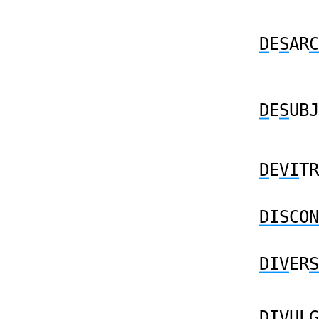
D
E
S
AR
C
D
E
S
UBJ
D
E
VI
TR
DISCON
DIV
ER
S
DIV
ULG