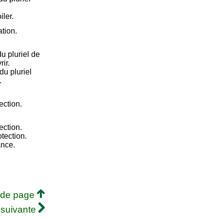
.
iler.
ation.
u pluriel de
ir.
u pluriel
.
ection.
ection.
otection.
ance.
 de page
 suivante