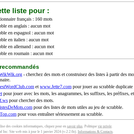
tte liste pour :
ionnaire français : 160 mots
bble en anglais : aucun mot
bble en espagnol : aucun mot
ble en italien : aucun mot
bble en allemand : aucun mot
bble en roumain : aucun mot
b recommandés
WikWik.org
- cherchez des mots et construisez des listes à partir des mo
naire.
stWordClub.com
et
www.Jette7.com
pour jouer au scrabble duplicate 
t
pour jouer avec les mots, les anagrammes, les suffixes, les préfixes, et
f.ws
pour chercher des mots.
stesDeMots.com
pour des listes de mots utiles au jeu de scrabble.
iTop.com
pour vous entraîner sérieusement au scrabble.
tilise des cookies informatiques, cliquez pour en
savoir plus
. Politique
vie privée
.
f Inc. Site web mis à jour le 1 janvier 2024 (v-2.2.0
z
).
Informations & Contacts
.