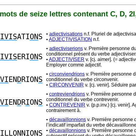
9 mots de seize lettres contenant C, D, 2I
•
adjectivisations
n.f. Pluriel de adjectivisa
IVIS
ATI
ON
S
•
ADJECTIVISATION
n.f.
•
adjectiviserions
v. Première personne du 
conditionnel présent du verbe adjectiviser
IVIS
ERI
ON
S
•
ADJECTIVISER
v. [cj. aimer]. (= adjectiv
Employer comme adjectif.
•
circonviendrions
v. Première personne du
VI
EN
D
RION
S
conditionnel du verbe circonvenir.
•
CIRCONVENIR
v. [cj. venir]. Séduire par
•
contreviendrions
v. Première personne du
conditionnel du verbe contrevenir.
VI
EN
D
R
I
ON
S
•
CONTREVENIR
v. (p.p.inv.) [cj. venir]. A
contrairement à.
•
décavaillonnions
v. Première personne d
l’indicatif imparfait du verbe décavaillonne
•
décavaillonnions
v. Première personne d
I
LL
ON
N
I
ON
S
subjonctif présent du verbe décavaillonner