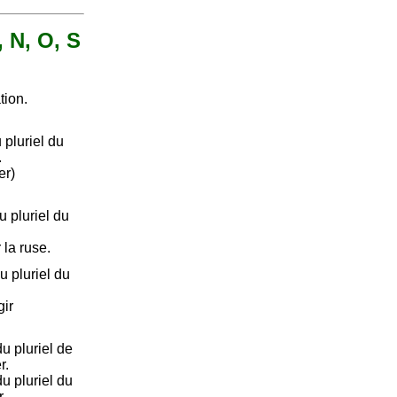
, N, O, S
tion.
pluriel du
.
er)
 pluriel du
 la ruse.
 pluriel du
gir
u pluriel de
r.
u pluriel du
.