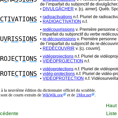
de l’imparfait du subjonctif de divulgâcher
•
DIVULGÂCHER
v. [cj. aimer]. Québ. Spo
•
radioactivations
n.f. Pluriel de radioactiv
C
T
IV
ATIO
NS
•
RADIOACTIVATION
n.f.
•
redécouvrissions
v. Première personne d
l’imparfait du subjonctif du verbe redécouvr
U
V
R
IS
S
I
O
N
S
•
re-découvrissions
v. Première personne d
de l’imparfait du subjonctif de re-découvrir
•
REDÉCOUVRIR
v. [cj. couvrir].
•
vidéoprojections
n.f. Pluriel de vidéoproj
ROJE
C
T
I
O
NS
•
VIDÉOPROJECTION
n.f.
•
vidéoprotections
n.f. Pluriel de vidéoprot
ROTE
C
T
I
O
NS
•
vidéo-protections
n.f. Pluriel de vidéo-pr
•
VIDÉOPROTECTION
n.f. Vidéosurveill
à la neuvième édition du dictionnaire officiel du scrabble.
 sont de courts extraits de
WikWik.org
et de
1Mot.net
.
Haut
écédente
Liste