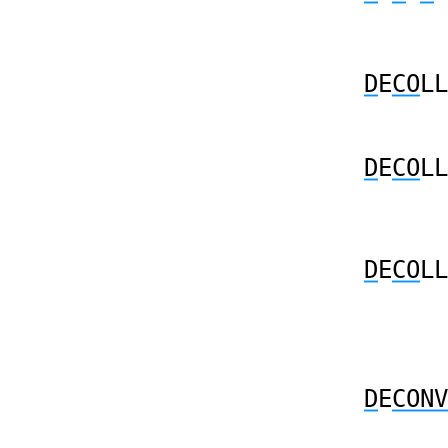
D
E
CO
LL
D
E
CO
LL
D
E
CO
LL
D
E
CONV