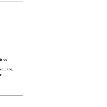
ts du
en ligne.
c.