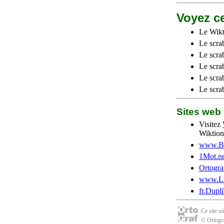
Voyez ce
Le Wikt
Le scra
Le scra
Le scrab
Le scra
Le scra
Sites we
Visitez
Wiktion
www.Be
1Mot.ne
Ortogra
www.Li
fr.Dupl
Ce site u
© Ortogra