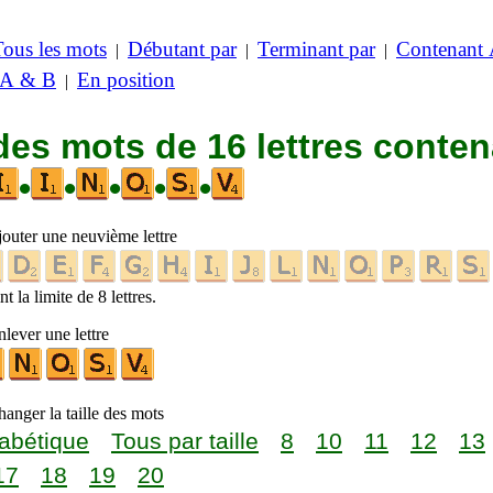
Tous les mots
Débutant par
Terminant par
Contenant
|
|
|
 A & B
En position
|
des mots de 16 lettres conte
•
•
•
•
•
jouter une neuvième lettre
t la limite de 8 lettres.
lever une lettre
anger la taille des mots
abétique
Tous par taille
8
10
11
12
13
17
18
19
20