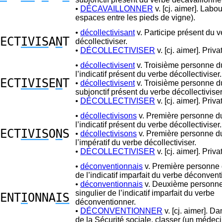
•
DÉCAVAILLONNER
v. [cj. aimer]. Labou
espaces entre les pieds de vigne).
•
décollectivisant
v. Participe présent du 
ECT
IVIS
A
N
T
décollectiviser.
•
DÉCOLLECTIVISER
v. [cj. aimer]. Privat
•
décollectivisent
v. Troisième personne du
l’indicatif présent du verbe décollectiviser.
ECT
IVIS
E
N
T
•
décollectivisent
v. Troisième personne du
subjonctif présent du verbe décollectiviser
•
DÉCOLLECTIVISER
v. [cj. aimer]. Privat
•
décollectivisons
v. Première personne du
l’indicatif présent du verbe décollectiviser.
ECT
IVIS
O
N
S
•
décollectivisons
v. Première personne du
l’impératif du verbe décollectiviser.
•
DÉCOLLECTIVISER
v. [cj. aimer]. Privat
•
déconventionnais
v. Première personne 
de l’indicatif imparfait du verbe déconvent
•
déconventionnais
v. Deuxième personn
singulier de l’indicatif imparfait du verbe
ENT
I
ONNA
IS
déconventionner.
•
DÉCONVENTIONNER
v. [cj. aimer]. D
de la Sécurité sociale, classer (un médeci