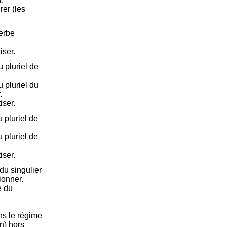
rer (les
verbe
iser.
 pluriel de
 pluriel du
.
iser.
 pluriel de
 pluriel de
iser.
du singulier
ionner.
e du
ans le régime
n) hors