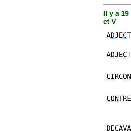
Il y a 1
et V
A
D
JE
C
T
A
D
JE
C
T
CI
RC
ON
CON
TRE
D
E
C
A
V
A