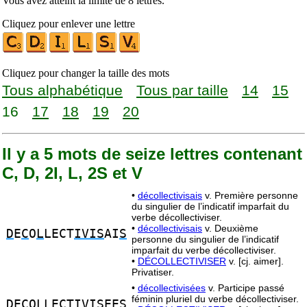
Vous avez atteint la limite de 8 lettres.
Cliquez pour enlever une lettre
Cliquez pour changer la taille des mots
Tous alphabétique
Tous par taille
14
15
16
17
18
19
20
Il y a 5 mots de seize lettres contenant
C, D, 2I, L, 2S et V
•
décollectivisais
v. Première personne
du singulier de l’indicatif imparfait du
verbe décollectiviser.
•
décollectivisais
v. Deuxième
D
E
C
O
L
LECT
IVIS
AI
S
personne du singulier de l’indicatif
imparfait du verbe décollectiviser.
•
DÉCOLLECTIVISER
v. [cj. aimer].
Privatiser.
•
décollectivisées
v. Participe passé
féminin pluriel du verbe décollectiviser.
D
E
C
O
L
LECT
IVIS
EE
S