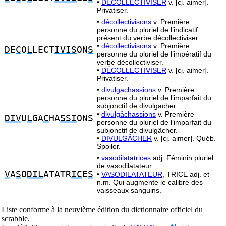
•
DÉCOLLECTIVISER
v. [cj. aimer].
Privatiser.
•
décollectivisons
v. Première
personne du pluriel de l’indicatif
présent du verbe décollectiviser.
•
décollectivisons
v. Première
D
E
C
O
L
LECT
IVIS
ON
S
personne du pluriel de l’impératif du
verbe décollectiviser.
•
DÉCOLLECTIVISER
v. [cj. aimer].
Privatiser.
•
divulgachassions
v. Première
personne du pluriel de l’imparfait du
subjonctif de divulgacher.
•
divulgâchassions
v. Première
DIV
U
L
GA
C
HA
SSI
ONS
personne du pluriel de l’imparfait du
subjonctif de divulgâcher.
•
DIVULGÂCHER
v. [cj. aimer]. Québ.
Spoiler.
•
vasodilatatrices
adj. Féminin pluriel
de vasodilatateur.
V
A
S
O
DIL
ATATR
IC
E
S
•
VASODILATATEUR,
TRICE adj. et
n.m. Qui augmente le calibre des
vaisseaux sanguins.
Liste conforme à la neuvième édition du dictionnaire officiel du
scrabble.