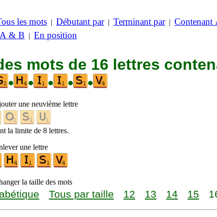
Tous les mots
Débutant par
Terminant par
Contenant
|
|
|
 A & B
En position
|
des mots de 16 lettres conte
•
•
•
•
•
jouter une neuvième lettre
t la limite de 8 lettres.
lever une lettre
anger la taille des mots
abétique
Tous par taille
12
13
14
15
1