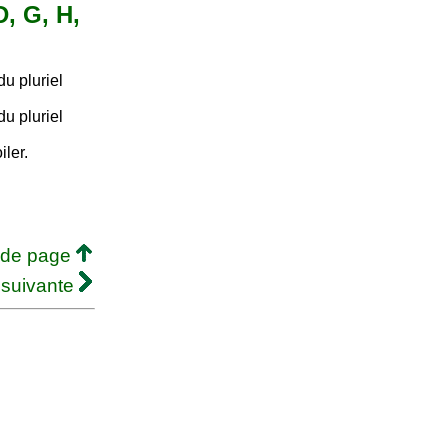
D, G, H,
u pluriel
.
u pluriel
.
iler.
 de page
 suivante