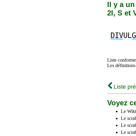
Il y a u
2I, S et 
DIV
UL
G
Liste conforme 
Les définitions
Liste pr
Voyez ce
Le Wikt
Le scra
Le scra
Le scrab