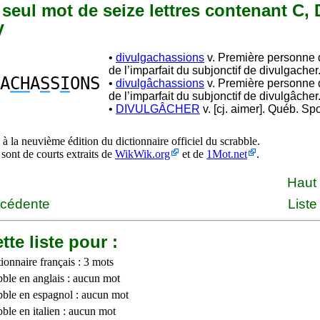
n seul mot de seize lettres contenant C, 
V
•
divulgachassions
v. Première personne d
de l’imparfait du subjonctif de divulgacher
A
CH
A
S
S
I
ONS
•
divulgâchassions
v. Première personne d
de l’imparfait du subjonctif de divulgâcher
•
DIVULGÂCHER
v. [cj. aimer]. Québ. Spo
à la neuvième édition du dictionnaire officiel du scrabble.
 sont de courts extraits de
WikWik.org
et de
1Mot.net
.
Haut
écédente
Liste
tte liste pour :
ionnaire français : 3 mots
bble en anglais : aucun mot
bble en espagnol : aucun mot
ble en italien : aucun mot