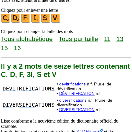
Vous avez atteint la limite de 8 lettres.
Cliquez pour enlever une lettre
Cliquez pour changer la taille des mots
Tous alphabétique
Tous par taille
11
13
15
16
Il y a 2 mots de seize lettres contenant
C, D, F, 3I, S et V
•
dévitrifications
n.f. Pluriel de
D
E
VI
TR
IFIC
ATION
S
dévitrification.
•
DÉVITRIFICATION
n.f.
•
diversifications
n.f. Pluriel de
DIV
ER
SIFIC
ATIONS
diversification.
•
DIVERSIFICATION
n.f.
Liste conforme à la neuvième édition du dictionnaire officiel du
scrabble.
Les définitions sont de courts extraits de
WikWik.org
et de