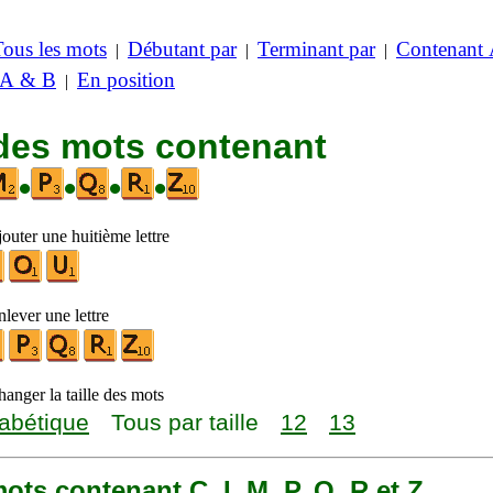
Tous les mots
Débutant par
Terminant par
Contenant
|
|
|
 A & B
En position
|
 des mots contenant
•
•
•
•
outer une huitième lettre
lever une lettre
anger la taille des mots
abétique
Tous par taille
12
13
 mots contenant C, I, M, P, Q, R et Z