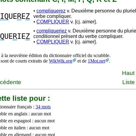
•
compliquerez
v. Deuxième personne du pluriel
IQ
UE
R
E
Z
verbe compliquer.
•
COMPLIQUER
v. [cj. aimer].
•
compliqueriez
v. Deuxième personne du plurie
Q
UE
R
IE
Z
conditionnel présent du verbe compliquer.
•
COMPLIQUER
v. [cj. aimer].
à la neuvième édition du dictionnaire officiel du scrabble.
 sont de courts extraits de
WikWik.org
et de
1Mot.net
.
Haut
écédente
Liste
tte liste pour :
ionnaire français :
34 mots
bble en anglais : aucun mot
bble en espagnol : aucun mot
ble en italien : aucun mot
bble en allemand : aucun mot