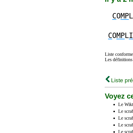
C
O
MP
L
C
O
MP
L
I
Liste conforme 
Les définitions
Liste pr
Voyez ce
Le Wikt
Le scra
Le scra
Le scrab
Le scra