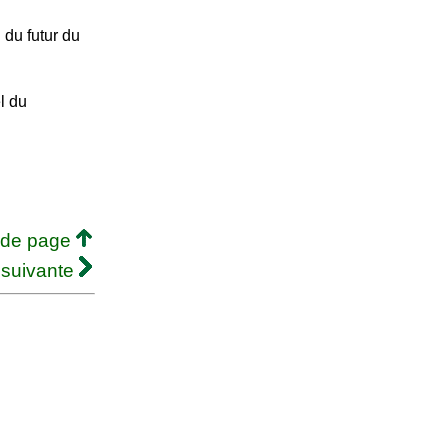
 du futur du
l du
 de page
 suivante