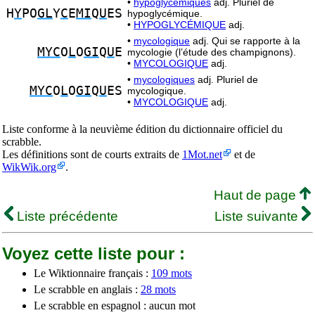
•
hypoglycémiques
adj. Pluriel de
H
Y
PO
GL
Y
C
E
MI
Q
U
ES
hypoglycémique.
•
HYPOGLYCÉMIQUE
adj.
•
mycologique
adj. Qui se rapporte à la
MYC
O
L
O
GI
Q
U
E
mycologie (l’étude des champignons).
•
MYCOLOGIQUE
adj.
•
mycologiques
adj. Pluriel de
MYC
O
L
O
GI
Q
U
ES
mycologique.
•
MYCOLOGIQUE
adj.
Liste conforme à la neuvième édition du dictionnaire officiel du
scrabble.
Les définitions sont de courts extraits de
1Mot.net
et de
WikWik.org
.
Haut de page
Liste précédente
Liste suivante
Voyez cette liste pour :
Le Wiktionnaire français :
109 mots
Le scrabble en anglais :
28 mots
Le scrabble en espagnol : aucun mot