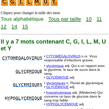
Cliquez pour changer la taille des mots
Tous alphabétique
Tous par taille
10
11
12
14
15
Il y a 7 mots contenant C, G, I, L, M, U
et Y
•
CYTOMÉGALOVIRUS
n.m. Virus
CY
TO
M
E
G
A
L
OV
I
R
U
S
responsable d’infections graves.
•
glycémique
adj. Qui a un rapport avec
la glycémie, le taux de sucre dans le
GLYC
E
MI
Q
U
E
sang.
•
GLYCÉMIQUE
adj.
•
glycémiques
n. Pluriel de glycémique.
GLYC
E
MI
Q
U
ES
•
GLYCÉMIQUE
adj.
•
hypoglycémique
adj. (Médecine) Qui
concerne un taux de glucose dans le
H
Y
PO
GL
Y
C
E
MI
Q
U
E
sang trop faible.
•
HYPOGLYCÉMIQUE
adj.