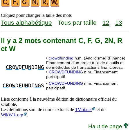
Cliquez pour changer la taille des mots
Tous alphabétique
Tous par taille
12
13
Il y a 2 mots contenant C, F, G, 2N, R
et W
•
crowdfunding
n.m. (Anglicisme) (Finance)
Financement d’un projet à l’aide d’outils et
CR
O
W
D
F
U
N
DI
NG
de méthodes de transactions financières…
•
CROWDFUNDING
n.m. Financement
participatif.
•
CROWDFUNDING
n.m. Financement
CR
O
W
D
F
U
N
DI
NG
S
participatif.
Liste conforme à la neuvième édition du dictionnaire officiel du
scrabble.
Les définitions sont de courts extraits de
1Mot.net
et de
WikWik.org
.
Haut de page