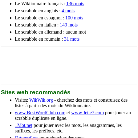
Le Wiktionnaire français :
136 mots
Le scrabble en anglais :
4 mots
Le scrabble en espagnol :
100 mots
Le scrabble en italien :
149 mots
Le scrabble en allemand : aucun mot
Le scrabble en roumain :
31 mots
Sites web recommandés
Visitez
WikWik.org
- cherchez des mots et construisez des
listes à partir des mots du Wiktionnaire.
www.BestWordClub.com
et
www.Jette7.com
pour jouer au
scrabble duplicate en ligne.
1Mot.net
pour jouer avec les mots, les anagrammes, les
suffixes, les préfixes, etc.
Ortograf.ws
pour chercher des mots.