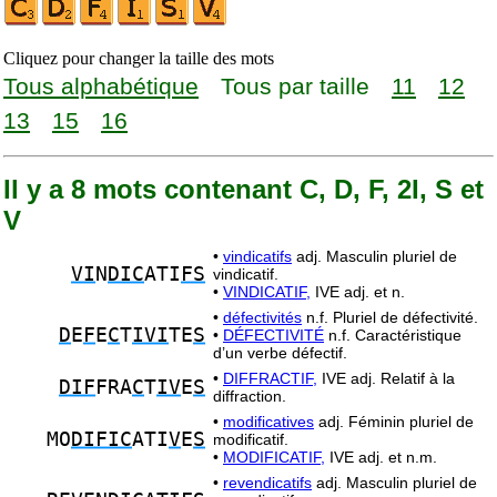
Cliquez pour changer la taille des mots
Tous alphabétique
Tous par taille
11
12
13
15
16
Il y a 8 mots contenant C, D, F, 2I, S et
V
•
vindicatifs
adj. Masculin pluriel de
VI
N
DIC
ATI
FS
vindicatif.
•
VINDICATIF,
IVE adj. et n.
•
défectivités
n.f. Pluriel de défectivité.
D
E
F
E
C
T
IVI
TE
S
•
DÉFECTIVITÉ
n.f. Caractéristique
d’un verbe défectif.
•
DIFFRACTIF,
IVE adj. Relatif à la
DIF
FRA
C
T
IV
E
S
diffraction.
•
modificatives
adj. Féminin pluriel de
MO
DIFIC
ATI
V
E
S
modificatif.
•
MODIFICATIF,
IVE adj. et n.m.
•
revendicatifs
adj. Masculin pluriel de