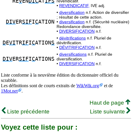
RE
V
EN
DIC
AT
IFS
revendicatif.
•
REVENDICATIF,
IVE adj.
•
diversification
n.f. Action de diversifier
; résultat de cette action.
DIV
ER
SIF
I
C
ATION
•
diversification
n.f. (Sécurité nucléaire)
Redondance diversifiée.
•
DIVERSIFICATION
n.f.
•
dévitrifications
n.f. Pluriel de
D
E
VI
TR
IF
I
C
ATION
S
dévitrification.
•
DÉVITRIFICATION
n.f.
•
diversifications
n.f. Pluriel de
DIV
ER
SIF
I
C
ATIONS
diversification.
•
DIVERSIFICATION
n.f.
Liste conforme à la neuvième édition du dictionnaire officiel du
scrabble.
Les définitions sont de courts extraits de
WikWik.org
et de
1Mot.net
.
Haut de page
Liste précédente
Liste suivante
Voyez cette liste pour :