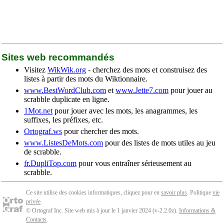
Sites web recommandés
Visitez
WikWik.org
- cherchez des mots et construisez des
listes à partir des mots du Wiktionnaire.
www.BestWordClub.com
et
www.Jette7.com
pour jouer au
scrabble duplicate en ligne.
1Mot.net
pour jouer avec les mots, les anagrammes, les
suffixes, les préfixes, etc.
Ortograf.ws
pour chercher des mots.
www.ListesDeMots.com
pour des listes de mots utiles au jeu
de scrabble.
fr.DupliTop.com
pour vous entraîner sérieusement au
scrabble.
Ce site utilise des cookies informatiques, cliquez pour en
savoir plus
. Politique
vie
privée
.
© Ortograf Inc. Site web mis à jour le 1 janvier 2024 (v-2.2.0
z
).
Informations &
Contacts
.