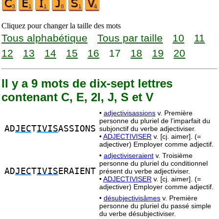
Cliquez pour changer la taille des mots
Tous alphabétique
Tous par taille
10
11
12
13
14
15
16
17
18
19
20
Il y a 9 mots de dix-sept lettres
contenant C, E, 2I, J, S et V
•
adjectivisassions
v. Première
personne du pluriel de l’imparfait du
AD
JEC
T
IVIS
ASSIONS
subjonctif du verbe adjectiviser.
•
ADJECTIVISER
v. [cj. aimer]. (=
adjectiver) Employer comme adjectif.
•
adjectiviseraient
v. Troisième
personne du pluriel du conditionnel
AD
JEC
T
IVIS
ERAIENT
présent du verbe adjectiviser.
•
ADJECTIVISER
v. [cj. aimer]. (=
adjectiver) Employer comme adjectif.
•
désubjectivisâmes
v. Première
personne du pluriel du passé simple
du verbe désubjectiviser.