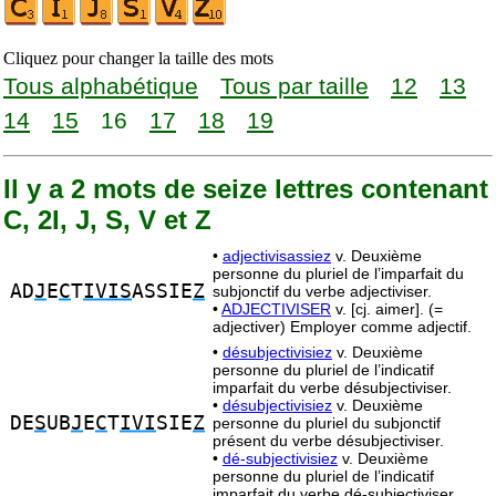
Cliquez pour changer la taille des mots
Tous alphabétique
Tous par taille
12
13
14
15
16
17
18
19
Il y a 2 mots de seize lettres contenant
C, 2I, J, S, V et Z
•
adjectivisassiez
v. Deuxième
personne du pluriel de l’imparfait du
AD
J
E
C
T
IVIS
ASSIE
Z
subjonctif du verbe adjectiviser.
•
ADJECTIVISER
v. [cj. aimer]. (=
adjectiver) Employer comme adjectif.
•
désubjectivisiez
v. Deuxième
personne du pluriel de l’indicatif
imparfait du verbe désubjectiviser.
•
désubjectivisiez
v. Deuxième
DE
S
UB
J
E
C
T
IVI
SIE
Z
personne du pluriel du subjonctif
présent du verbe désubjectiviser.
•
dé-subjectivisiez
v. Deuxième
personne du pluriel de l’indicatif
imparfait du verbe dé-subjectiviser.