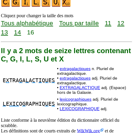
Cliquez pour changer la taille des mots
Tous alphabétique
Tous par taille
11
12
13
14
16
Il y a 2 mots de seize lettres contenant
C, G, I, L, S, U et X
•
extragalactiques
n. Pluriel de
extragalactique.
•
extragalactiques
adj. Pluriel de
E
X
TRA
G
A
L
A
C
T
I
Q
U
E
S
extragalactique.
•
EXTRAGALACTIQUE
adj. (Espace)
hors de la Galaxie.
•
lexicographiques
adj. Pluriel de
L
E
XIC
O
G
RAPHIQ
U
E
S
lexicographique.
•
LEXICOGRAPHIQUE
adj.
Liste conforme à la neuvième édition du dictionnaire officiel du
scrabble.
Les définitions sont de courts extraits de
WikWik.org
et de