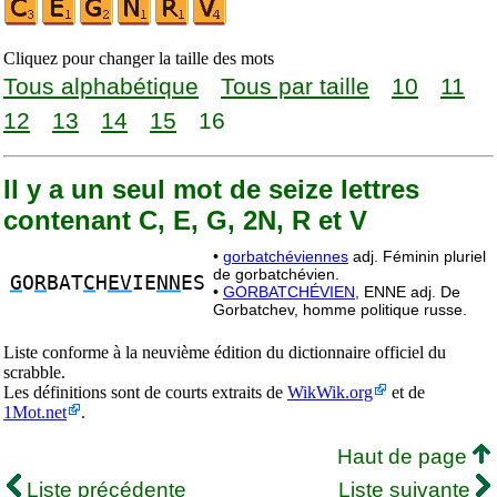
Cliquez pour changer la taille des mots
Tous alphabétique
Tous par taille
10
11
12
13
14
15
16
Il y a un seul mot de seize lettres
contenant C, E, G, 2N, R et V
•
gorbatchéviennes
adj. Féminin pluriel
de gorbatchévien.
G
O
R
BAT
C
H
EV
IE
NN
ES
•
GORBATCHÉVIEN,
ENNE adj. De
Gorbatchev, homme politique russe.
Liste conforme à la neuvième édition du dictionnaire officiel du
scrabble.
Les définitions sont de courts extraits de
WikWik.org
et de
1Mot.net
.
Haut de page
Liste précédente
Liste suivante