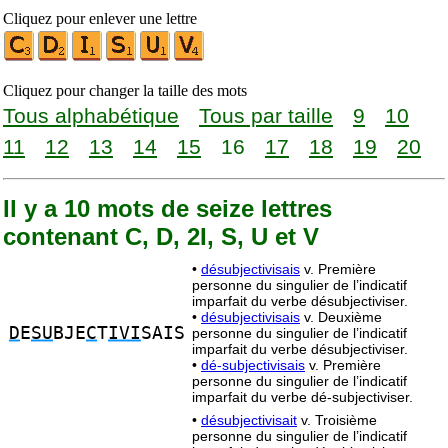
Cliquez pour enlever une lettre
Cliquez pour changer la taille des mots
Tous alphabétique
Tous par taille
9
10
11
12
13
14
15
16
17
18
19
20
Il y a 10 mots de seize lettres
contenant C, D, 2I, S, U et V
•
désubjectivisais
v. Première
personne du singulier de l’indicatif
imparfait du verbe désubjectiviser.
•
désubjectivisais
v. Deuxième
D
E
SU
BJE
C
T
IVI
SAIS
personne du singulier de l’indicatif
imparfait du verbe désubjectiviser.
•
dé-subjectivisais
v. Première
personne du singulier de l’indicatif
imparfait du verbe dé-subjectiviser.
•
désubjectivisait
v. Troisième
personne du singulier de l’indicatif