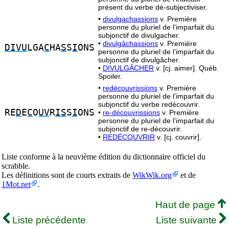
présent du verbe dé-subjectiviser.
•
divulgachassions
v. Première
personne du pluriel de l’imparfait du
subjonctif de divulgacher.
•
divulgâchassions
v. Première
DIVU
LGA
C
HA
S
S
I
ONS
personne du pluriel de l’imparfait du
subjonctif de divulgâcher.
•
DIVULGÂCHER
v. [cj. aimer]. Québ.
Spoiler.
•
redécouvrissions
v. Première
personne du pluriel de l’imparfait du
subjonctif du verbe redécouvrir.
RE
D
E
C
O
UV
R
IS
S
I
ONS
•
re-découvrissions
v. Première
personne du pluriel de l’imparfait du
subjonctif de re-découvrir.
•
REDÉCOUVRIR
v. [cj. couvrir].
Liste conforme à la neuvième édition du dictionnaire officiel du
scrabble.
Les définitions sont de courts extraits de
WikWik.org
et de
1Mot.net
.
Haut de page
Liste précédente
Liste suivante