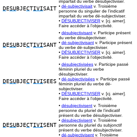
imparfait du verbe désubjectiviser.
•
dé-subjectivisait
v. Troisième
D
E
SU
BJE
C
T
IVI
SAIT
personne du singulier de l’indicatif
imparfait du verbe dé-subjectiviser.
•
DÉSUBJECTIVISER
v. [cj. aimer].
Faire accéder à l’objectivité.
•
désubjectivisant
v. Participe présent
du verbe désubjectiviser.
•
dé-subjectivisant
v. Participe présent
D
E
SU
BJE
C
T
IVI
SANT
du verbe dé-subjectiviser.
•
DÉSUBJECTIVISER
v. [cj. aimer].
Faire accéder à l’objectivité.
•
désubjectivisées
v. Participe passé
féminin pluriel du verbe
désubjectiviser.
•
dé-subjectivisées
v. Participe passé
D
E
SU
BJE
C
T
IVI
SEES
féminin pluriel du verbe dé-
subjectiviser.
•
DÉSUBJECTIVISER
v. [cj. aimer].
Faire accéder à l’objectivité.
•
désubjectivisent
v. Troisième
personne du pluriel de l’indicatif
présent du verbe désubjectiviser.
•
désubjectivisent
v. Troisième
D
E
SU
BJE
C
T
IVI
SENT
personne du pluriel du subjonctif
présent du verbe désubjectiviser.
•
dé-subjectivisent
v. Troisième