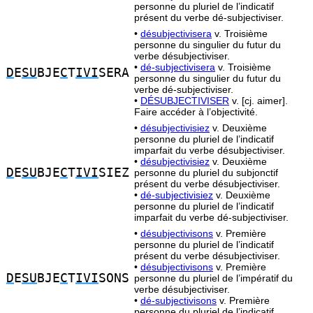
personne du pluriel de l’indicatif
présent du verbe dé-subjectiviser.
•
désubjectivisera
v. Troisième
personne du singulier du futur du
verbe désubjectiviser.
•
dé-subjectivisera
v. Troisième
D
E
SU
BJE
C
T
IVI
SERA
personne du singulier du futur du
verbe dé-subjectiviser.
•
DÉSUBJECTIVISER
v. [cj. aimer].
Faire accéder à l’objectivité.
•
désubjectivisiez
v. Deuxième
personne du pluriel de l’indicatif
imparfait du verbe désubjectiviser.
•
désubjectivisiez
v. Deuxième
D
E
SU
BJE
C
T
IVI
SIEZ
personne du pluriel du subjonctif
présent du verbe désubjectiviser.
•
dé-subjectivisiez
v. Deuxième
personne du pluriel de l’indicatif
imparfait du verbe dé-subjectiviser.
•
désubjectivisons
v. Première
personne du pluriel de l’indicatif
présent du verbe désubjectiviser.
•
désubjectivisons
v. Première
D
E
SU
BJE
C
T
IVI
SONS
personne du pluriel de l’impératif du
verbe désubjectiviser.
•
dé-subjectivisons
v. Première
personne du pluriel de l’indicatif