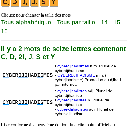
Cliquez pour changer la taille des mots
Tous alphabétique
Tous par taille
14
15
16
Il y a 2 mots de seize lettres contenant
C, D, 2I, J, S et Y
•
cyberdjihadismes
n.m. Pluriel de
cyberdjihadisme.
CY
BER
DJI
HAD
IS
MES
•
CYBERDJIHADISME
n.m. (=
cyberjihadisme) Promotion du djihad
par internet.
•
cyberdjihadistes
adj. Pluriel de
cyberdjihadiste.
•
cyberdjihadistes
n. Pluriel de
CY
BER
DJI
HAD
IS
TES
cyberdjihadiste.
•
cyber-djihadistes
adj. Pluriel de
cyber-djihadiste.
Liste conforme à la neuvième édition du dictionnaire officiel du