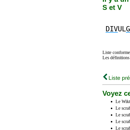
S et V
DIV
UL
G
Liste conforme 
Les définitions
Liste pr
Voyez ce
Le Wikt
Le scra
Le scra
Le scrab
Le scra