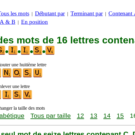
Tous les mots
Débutant par
Terminant par
Contenant
|
|
|
 A & B
En position
|
des mots de 16 lettres conte
•
•
•
•
outer une huitième lettre
lever une lettre
anger la taille des mots
abétique
Tous par taille
12
13
14
15
1
n seul mot de seize lettres contenant C, D