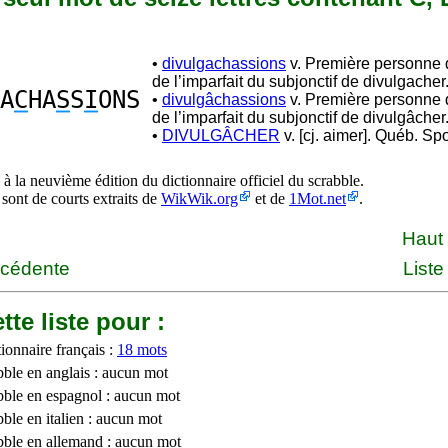
•
divulgachassions
v. Première personne d
de l’imparfait du subjonctif de divulgacher
A
C
HA
S
S
I
ONS
•
divulgâchassions
v. Première personne d
de l’imparfait du subjonctif de divulgâcher
•
DIVULGÂCHER
v. [cj. aimer]. Québ. Spo
à la neuvième édition du dictionnaire officiel du scrabble.
 sont de courts extraits de
WikWik.org
et de
1Mot.net
.
Haut
écédente
Liste
tte liste pour :
ionnaire français :
18 mots
bble en anglais : aucun mot
bble en espagnol : aucun mot
ble en italien : aucun mot
bble en allemand : aucun mot