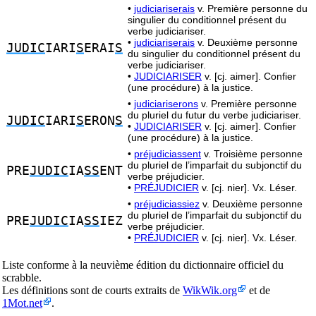
•
judiciariserais
v. Première personne du
singulier du conditionnel présent du
verbe judiciariser.
•
judiciariserais
v. Deuxième personne
JUDIC
IARI
S
ERAI
S
du singulier du conditionnel présent du
verbe judiciariser.
•
JUDICIARISER
v. [cj. aimer]. Confier
(une procédure) à la justice.
•
judiciariserons
v. Première personne
du pluriel du futur du verbe judiciariser.
JUDIC
IARI
S
ERON
S
•
JUDICIARISER
v. [cj. aimer]. Confier
(une procédure) à la justice.
•
préjudiciassent
v. Troisième personne
du pluriel de l’imparfait du subjonctif du
PRE
JUDIC
IA
SS
ENT
verbe préjudicier.
•
PRÉJUDICIER
v. [cj. nier]. Vx. Léser.
•
préjudiciassiez
v. Deuxième personne
du pluriel de l’imparfait du subjonctif du
PRE
JUDIC
IA
SS
IEZ
verbe préjudicier.
•
PRÉJUDICIER
v. [cj. nier]. Vx. Léser.
Liste conforme à la neuvième édition du dictionnaire officiel du
scrabble.
Les définitions sont de courts extraits de
WikWik.org
et de
1Mot.net
.