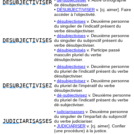
•
dé-subjectiviser
v. Autre orthographe
D
E
SU
B
J
E
C
T
I
VI
S
ER
de désubjectiviser.
•
DÉSUBJECTIVISER
v. [cj. aimer]. Faire
accéder à l’objectivité.
•
désubjectivises
v. Deuxième personne
du singulier de l’indicatif présent du
verbe désubjectiviser.
•
désubjectivises
v. Deuxième personne
D
E
SU
B
J
E
C
T
I
VI
S
ES
du singulier du subjonctif présent du
verbe désubjectiviser.
•
désubjectivisés
v. Participe passé
masculin pluriel du verbe
désubjectiviser.
•
désubjectivisez
v. Deuxième personne
du pluriel de l’indicatif présent du verbe
désubjectiviser.
•
désubjectivisez
v. Deuxième personne
D
E
SU
B
J
E
C
T
I
VI
S
EZ
du pluriel de l’impératif du verbe
désubjectiviser.
•
dé-subjectivisez
v. Deuxième personne
du pluriel de l’indicatif présent du verbe
dé-subjectiviser.
•
judiciarisasses
v. Deuxième personne
du singulier de l’imparfait du subjonctif
JUDIC
IARI
S
A
S
SES
du verbe judiciariser.
•
JUDICIARISER
v. [cj. aimer]. Confier
(une procédure) à la justice.