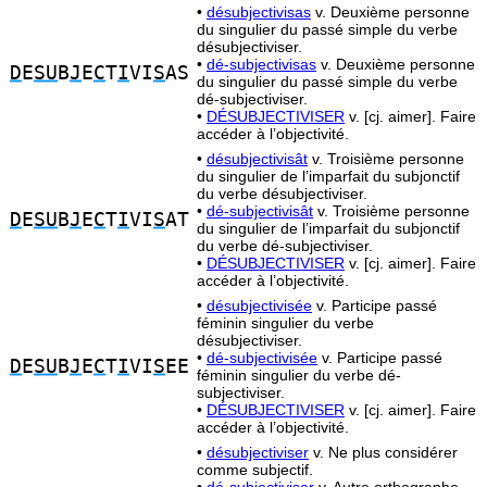
•
désubjectivisas
v. Deuxième personne
du singulier du passé simple du verbe
désubjectiviser.
•
dé-subjectivisas
v. Deuxième personne
D
E
SU
B
J
E
C
T
I
VI
S
AS
du singulier du passé simple du verbe
dé-subjectiviser.
•
DÉSUBJECTIVISER
v. [cj. aimer]. Faire
accéder à l’objectivité.
•
désubjectivisât
v. Troisième personne
du singulier de l’imparfait du subjonctif
du verbe désubjectiviser.
•
dé-subjectivisât
v. Troisième personne
D
E
SU
B
J
E
C
T
I
VI
S
AT
du singulier de l’imparfait du subjonctif
du verbe dé-subjectiviser.
•
DÉSUBJECTIVISER
v. [cj. aimer]. Faire
accéder à l’objectivité.
•
désubjectivisée
v. Participe passé
féminin singulier du verbe
désubjectiviser.
•
dé-subjectivisée
v. Participe passé
D
E
SU
B
J
E
C
T
I
VI
S
EE
féminin singulier du verbe dé-
subjectiviser.
•
DÉSUBJECTIVISER
v. [cj. aimer]. Faire
accéder à l’objectivité.
•
désubjectiviser
v. Ne plus considérer
comme subjectif.