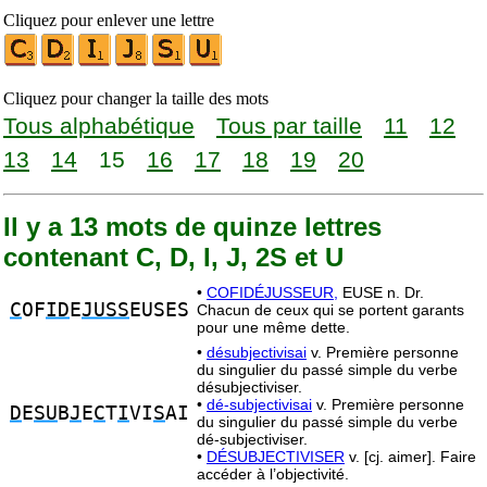
Cliquez pour enlever une lettre
Cliquez pour changer la taille des mots
Tous alphabétique
Tous par taille
11
12
13
14
15
16
17
18
19
20
Il y a 13 mots de quinze lettres
contenant C, D, I, J, 2S et U
•
COFIDÉJUSSEUR,
EUSE n. Dr.
C
OF
ID
E
JUSS
EUSES
Chacun de ceux qui se portent garants
pour une même dette.
•
désubjectivisai
v. Première personne
du singulier du passé simple du verbe
désubjectiviser.
•
dé-subjectivisai
v. Première personne
D
E
SU
B
J
E
C
T
I
VI
S
AI
du singulier du passé simple du verbe
dé-subjectiviser.
•
DÉSUBJECTIVISER
v. [cj. aimer]. Faire
accéder à l’objectivité.