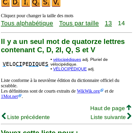
Cliquez pour changer la taille des mots
Tous alphabétique
Tous par taille
13
14
Il y a un seul mot de quatorze lettres
contenant C, D, 2I, Q, S et V
•
vélocipédiques
adj. Pluriel de
V
ELO
CI
PE
DIQ
UE
S
vélocipédique.
•
VÉLOCIPÉDIQUE
adj.
Liste conforme à la neuvième édition du dictionnaire officiel du
scrabble.
Les définitions sont de courts extraits de
WikWik.org
et de
1Mot.net
.
Haut de page
Liste précédente
Liste suivante
Voyez cette liste pour :