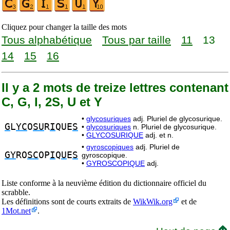
Cliquez pour changer la taille des mots
Tous alphabétique
Tous par taille
11
13
14
15
16
Il y a 2 mots de treize lettres contenant
C, G, I, 2S, U et Y
•
glycosuriques
adj. Pluriel de glycosurique.
G
L
YC
O
SU
R
I
QUE
S
•
glycosuriques
n. Pluriel de glycosurique.
•
GLYCOSURIQUE
adj. et n.
•
gyroscopiques
adj. Pluriel de
GY
RO
SC
OP
I
Q
U
E
S
gyroscopique.
•
GYROSCOPIQUE
adj.
Liste conforme à la neuvième édition du dictionnaire officiel du
scrabble.
Les définitions sont de courts extraits de
WikWik.org
et de
1Mot.net
.