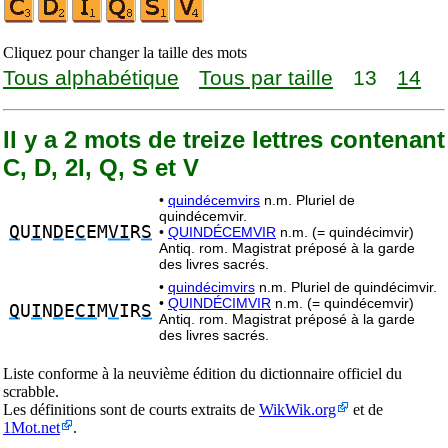
Cliquez pour changer la taille des mots
Tous alphabétique
Tous par taille
13
14
Il y a 2 mots de treize lettres contenant
C, D, 2I, Q, S et V
•
quindécemvirs
n.m. Pluriel de
quindécemvir.
Q
U
I
N
D
E
C
EM
VI
R
S
•
QUINDÉCEMVIR
n.m. (= quindécimvir)
Antiq. rom. Magistrat préposé à la garde
des livres sacrés.
•
quindécimvirs
n.m. Pluriel de quindécimvir.
•
QUINDÉCIMVIR
n.m. (= quindécemvir)
Q
U
I
N
D
E
CI
M
V
IR
S
Antiq. rom. Magistrat préposé à la garde
des livres sacrés.
Liste conforme à la neuvième édition du dictionnaire officiel du
scrabble.
Les définitions sont de courts extraits de
WikWik.org
et de
1Mot.net
.