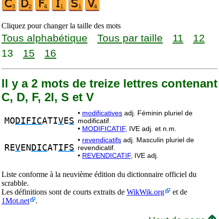
Cliquez pour changer la taille des mots
Tous alphabétique
Tous par taille
11
12
13
15
16
Il y a 2 mots de treize lettres contenant
C, D, F, 2I, S et V
•
modificatives
adj. Féminin pluriel de
MO
DIFIC
ATI
V
E
S
modificatif.
•
MODIFICATIF,
IVE adj. et n.m.
•
revendicatifs
adj. Masculin pluriel de
RE
V
EN
DIC
AT
IFS
revendicatif.
•
REVENDICATIF,
IVE adj.
Liste conforme à la neuvième édition du dictionnaire officiel du
scrabble.
Les définitions sont de courts extraits de
WikWik.org
et de
1Mot.net
.