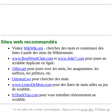
Sites web recommandés
Visitez
WikWik.org
- cherchez des mots et construisez des
listes à partir des mots du Wiktionnaire.
www.BestWordClub.com
et
www.Jette7.com
pour jouer au
scrabble duplicate en ligne.
1Mot.net
pour jouer avec les mots, les anagrammes, les
suffixes, les préfixes, etc.
Ortograf.ws
pour chercher des mots.
www.ListesDeMots.com
pour des listes de mots utiles au jeu
de scrabble.
fr.DupliTop.com
pour vous entraîner sérieusement au
scrabble.
Ce site utilise des cookies informatiques, cliquez pour en
savoir plus
. Politique
vie