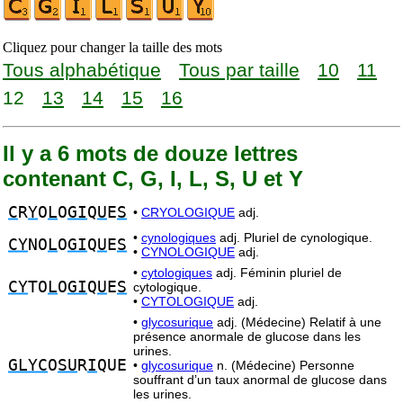
Cliquez pour changer la taille des mots
Tous alphabétique
Tous par taille
10
11
12
13
14
15
16
Il y a 6 mots de douze lettres
contenant C, G, I, L, S, U et Y
C
R
Y
O
L
O
GI
Q
U
E
S
•
CRYOLOGIQUE
adj.
•
cynologiques
adj. Pluriel de cynologique.
CY
NO
L
O
GI
Q
U
E
S
•
CYNOLOGIQUE
adj.
•
cytologiques
adj. Féminin pluriel de
CY
TO
L
O
GI
Q
U
E
S
cytologique.
•
CYTOLOGIQUE
adj.
•
glycosurique
adj. (Médecine) Relatif à une
présence anormale de glucose dans les
urines.
GLYC
O
SU
R
I
QUE
•
glycosurique
n. (Médecine) Personne
souffrant d’un taux anormal de glucose dans
les urines.