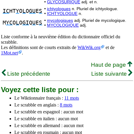
•
GLYCOSURIQUE
adj. et n.
•
ichtyologues
n. Pluriel de ichtyologue.
IC
HT
Y
O
L
O
GU
E
S
•
ICHTYOLOGUE
n.
•
mycologiques
adj. Pluriel de mycologique.
M
YC
O
L
O
GI
Q
U
E
S
•
MYCOLOGIQUE
adj.
Liste conforme à la neuvième édition du dictionnaire officiel du
scrabble.
Les définitions sont de courts extraits de
WikWik.org
et de
1Mot.net
.
Haut de page
Liste précédente
Liste suivante
Voyez cette liste pour :
Le Wiktionnaire français :
11 mots
Le scrabble en anglais :
8 mots
Le scrabble en espagnol : aucun mot
Le scrabble en italien : aucun mot
Le scrabble en allemand : aucun mot
Le scrabble en roumain : aucun mot