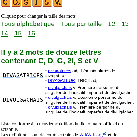
Cliquez pour changer la taille des mots
Tous alphabétique
Tous par taille
12
13
14
15
16
Il y a 2 mots de douze lettres
contenant C, D, G, 2I, S et V
•
divagatrices
adj. Féminin pluriel de
DIV
A
G
ATR
IC
E
S
divagateur.
•
DIVAGATEUR,
TRICE adj.
•
divulgachais
v. Première personne du
singulier de l’indicatif imparfait de divulgacher.
•
divulgachais
v. Deuxième personne du
DIV
UL
G
A
C
HA
IS
singulier de l’indicatif imparfait de divulgacher.
•
divulgâchais
v. Première personne du
singulier de l’indicatif imparfait de divulgâcher.
Liste conforme à la neuvième édition du dictionnaire officiel du
scrabble.
Les définitions sont de courts extraits de
WikWik.org
et de