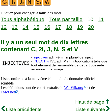
Cliquez pour changer la taille des mots
Tous alphabétique
Tous par taille
10
11
12
13
14
15
16
17
18
19
20
Il y a un seul mot de dix lettres
contenant C, 2I, J, N, S et V
•
injectives
adj. Féminin pluriel de injectif.
•
INJECTIF,
IVE adj. Math. (Application) telle que
INJ
E
C
T
IV
E
S
tout élément de l’ensemble de départ possède
au moins une image.
Liste conforme à la neuvième édition du dictionnaire officiel du
scrabble.
Les définitions sont de courts extraits de
WikWik.org
et de
1Mot.net
.
Haut de page
Liste précédente
Liste suivante