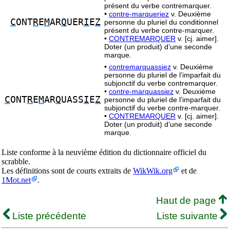
présent du verbe contremarquer.
•
contre-marqueriez
v. Deuxième
C
ONT
R
E
M
AR
Q
UER
I
E
Z
personne du pluriel du conditionnel
présent du verbe contre-marquer.
•
CONTREMARQUER
v. [cj. aimer].
Doter (un produit) d’une seconde
marque.
•
contremarquassiez
v. Deuxième
personne du pluriel de l’imparfait du
subjonctif du verbe contremarquer.
•
contre-marquassiez
v. Deuxième
C
ONT
R
E
M
AR
Q
UASS
I
E
Z
personne du pluriel de l’imparfait du
subjonctif du verbe contre-marquer.
•
CONTREMARQUER
v. [cj. aimer].
Doter (un produit) d’une seconde
marque.
Liste conforme à la neuvième édition du dictionnaire officiel du
scrabble.
Les définitions sont de courts extraits de
WikWik.org
et de
1Mot.net
.
Haut de page
Liste précédente
Liste suivante