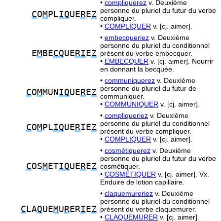
•
compliquerez
v. Deuxième
personne du pluriel du futur du verbe
C
O
M
PL
IQ
UE
R
E
Z
compliquer.
•
COMPLIQUER
v. [cj. aimer].
•
embecqueriez
v. Deuxième
personne du pluriel du conditionnel
E
M
BE
CQ
UE
RI
E
Z
présent du verbe embecquer.
•
EMBECQUER
v. [cj. aimer]. Nourrir
en donnant la becquée.
•
communiquerez
v. Deuxième
personne du pluriel du futur de
C
O
M
MUN
IQ
UE
R
E
Z
communiquer.
•
COMMUNIQUER
v. [cj. aimer].
•
compliqueriez
v. Deuxième
personne du pluriel du conditionnel
C
O
M
PL
IQ
UE
R
IE
Z
présent du verbe compliquer.
•
COMPLIQUER
v. [cj. aimer].
•
cosmétiquerez
v. Deuxième
personne du pluriel du futur du verbe
C
OS
M
ET
IQ
UE
R
E
Z
cosmétiquer.
•
COSMÉTIQUER
v. [cj. aimer]. Vx.
Enduire de lotion capillaire.
•
claquemureriez
v. Deuxième
personne du pluriel du conditionnel
C
LA
Q
UE
M
U
R
ER
I
E
Z
présent du verbe claquemurer.
•
CLAQUEMURER
v. [cj. aimer].