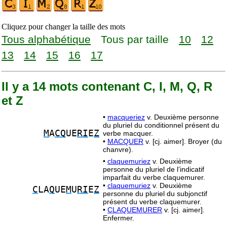
Cliquez pour changer la taille des mots
Tous alphabétique
Tous par taille
10
12
13
14
15
16
17
Il y a 14 mots contenant C, I, M, Q, R
et Z
•
macqueriez
v. Deuxième personne
du pluriel du conditionnel présent du
M
A
CQ
UE
RI
E
Z
verbe macquer.
•
MACQUER
v. [cj. aimer]. Broyer (du
chanvre).
•
claquemuriez
v. Deuxième
personne du pluriel de l’indicatif
imparfait du verbe claquemurer.
•
claquemuriez
v. Deuxième
C
LA
Q
UE
M
U
RI
E
Z
personne du pluriel du subjonctif
présent du verbe claquemurer.
•
CLAQUEMURER
v. [cj. aimer].
Enfermer.