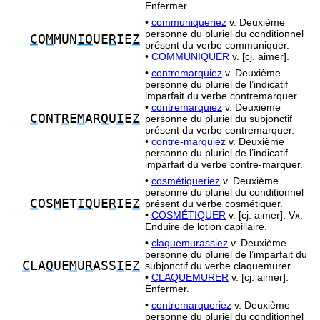
Enfermer.
•
communiqueriez
v. Deuxième
personne du pluriel du conditionnel
C
O
M
MUN
IQ
UE
R
IE
Z
présent du verbe communiquer.
•
COMMUNIQUER
v. [cj. aimer].
•
contremarquiez
v. Deuxième
personne du pluriel de l’indicatif
imparfait du verbe contremarquer.
•
contremarquiez
v. Deuxième
C
ONT
R
E
M
AR
Q
U
I
E
Z
personne du pluriel du subjonctif
présent du verbe contremarquer.
•
contre-marquiez
v. Deuxième
personne du pluriel de l’indicatif
imparfait du verbe contre-marquer.
•
cosmétiqueriez
v. Deuxième
personne du pluriel du conditionnel
C
OS
M
ET
IQ
UE
R
IE
Z
présent du verbe cosmétiquer.
•
COSMÉTIQUER
v. [cj. aimer]. Vx.
Enduire de lotion capillaire.
•
claquemurassiez
v. Deuxième
personne du pluriel de l’imparfait du
C
LA
Q
UE
M
U
R
ASS
I
E
Z
subjonctif du verbe claquemurer.
•
CLAQUEMURER
v. [cj. aimer].
Enfermer.
•
contremarqueriez
v. Deuxième
personne du pluriel du conditionnel