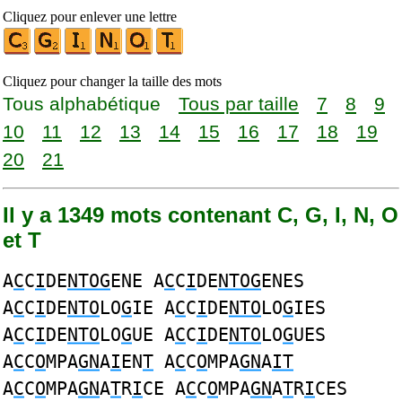
Cliquez pour enlever une lettre
Cliquez pour changer la taille des mots
Tous alphabétique
Tous par taille
7
8
9
10
11
12
13
14
15
16
17
18
19
20
21
Il y a 1349 mots contenant C, G, I, N, O
et T
A
C
C
I
DE
NTOG
ENE A
C
C
I
DE
NTOG
ENES
A
C
C
I
DE
NTO
LO
G
IE A
C
C
I
DE
NTO
LO
G
IES
A
C
C
I
DE
NTO
LO
G
UE A
C
C
I
DE
NTO
LO
G
UES
A
C
C
O
MPA
GN
A
I
EN
T
A
C
C
O
MPA
GN
A
IT
A
C
C
O
MPA
GN
A
T
R
I
CE A
C
C
O
MPA
GN
A
T
R
I
CES