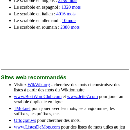
Le scrabble en anglais :
2239 mots
Le scrabble en espagnol :
1320 mots
Le scrabble en italien :
4016 mots
Le scrabble en allemand :
10 mots
Le scrabble en roumain :
2380 mots
Sites web recommandés
Visitez
WikWik.org
- cherchez des mots et construisez des
listes à partir des mots du Wiktionnaire.
www.BestWordClub.com
et
www.Jette7.com
pour jouer au
scrabble duplicate en ligne.
1Mot.net
pour jouer avec les mots, les anagrammes, les
suffixes, les préfixes, etc.
Ortograf.ws
pour chercher des mots.
www.ListesDeMots.com
pour des listes de mots utiles au jeu