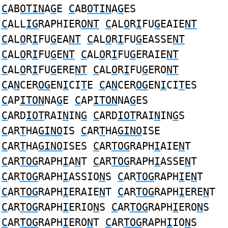
C
AB
OTIN
A
G
E
C
AB
OTIN
A
G
ES
C
ALL
IG
RAPHIER
ONT
C
AL
O
R
I
FU
G
EAIE
NT
C
AL
O
R
I
FU
G
EA
NT
C
AL
O
R
I
FU
G
EASSE
NT
C
AL
O
R
I
FU
G
E
NT
C
AL
O
R
I
FU
G
ERAIE
NT
C
AL
O
R
I
FU
G
ERE
NT
C
AL
O
R
I
FU
G
ERO
NT
C
A
N
CER
OG
EN
I
CI
T
E
C
A
N
CER
OG
EN
I
CI
T
ES
C
AP
ITON
NA
G
E
C
AP
ITON
NA
G
ES
C
ARD
IOT
RAI
N
IN
G
C
ARD
IOT
RAI
N
IN
G
S
C
AR
T
HA
GINO
IS
C
AR
T
HA
GINO
ISE
C
AR
T
HA
GINO
ISES
C
AR
TOG
RAPH
I
AIE
N
T
C
AR
TOG
RAPH
I
A
N
T
C
AR
TOG
RAPH
I
ASSE
N
T
C
AR
TOG
RAPH
I
ASSIO
N
S
C
AR
TOG
RAPH
I
E
N
T
C
AR
TOG
RAPH
I
ERAIE
N
T
C
AR
TOG
RAPH
I
ERE
N
T
C
AR
TOG
RAPH
I
ERIO
N
S
C
AR
TOG
RAPH
I
ERO
N
S
C
AR
TOG
RAPH
I
ERO
N
T
C
AR
TOG
RAPH
I
IO
N
S