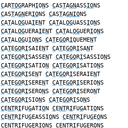
C
AR
TOG
RAPH
I
O
N
S
C
AS
T
A
GN
ASS
IO
NS
C
AS
T
A
GN
ER
IO
NS
C
AS
T
A
GNIO
NS
C
A
T
AL
OG
UA
I
E
N
T
C
A
T
AL
OG
UASS
I
O
N
S
C
A
T
AL
OG
UERA
I
E
N
T
C
A
T
AL
OG
UER
I
O
N
S
C
A
T
AL
OG
U
I
O
N
S
C
A
T
E
GO
R
I
QUEME
N
T
C
A
T
E
GO
R
I
SAIE
N
T
C
A
T
E
GO
R
I
SA
N
T
C
A
T
E
GO
R
I
SASSE
N
T
C
A
T
E
GO
R
I
SASSIO
N
S
C
A
T
E
GO
R
I
SATIO
N
C
A
T
E
GO
R
I
SATIO
N
S
C
A
T
E
GO
R
I
SE
N
T
C
A
T
E
GO
R
I
SERAIE
N
T
C
A
T
E
GO
R
I
SERE
N
T
C
A
T
E
GO
R
I
SERIO
N
S
C
A
T
E
GO
R
I
SERO
N
S
C
A
T
E
GO
R
I
SERO
N
T
C
A
T
E
GO
R
I
SIO
N
S
C
A
T
E
GO
R
I
SO
N
S
C
E
NT
R
I
FU
G
ATI
O
N
C
E
NT
R
I
FU
G
ATI
O
NS
C
E
NT
R
I
FU
G
EASSI
O
NS
C
E
NT
R
I
FU
G
E
O
NS
C
E
NT
R
I
FU
G
ERI
O
NS
C
E
NT
R
I
FU
G
ER
O
NS