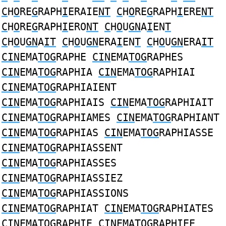
C
H
O
RE
G
RAPH
I
ERAIE
NT
C
H
O
RE
G
RAPH
I
ERE
NT
C
H
O
RE
G
RAPH
I
ERO
NT
C
H
O
U
GN
A
I
EN
T
C
H
O
U
GN
A
IT
C
H
O
U
GN
ERA
I
EN
T
C
H
O
U
GN
ERA
IT
CIN
EMA
TOG
RAPHE
CIN
EMA
TOG
RAPHES
CIN
EMA
TOG
RAPHIA
CIN
EMA
TOG
RAPHIAI
CIN
EMA
TOG
RAPHIAIENT
CIN
EMA
TOG
RAPHIAIS
CIN
EMA
TOG
RAPHIAIT
CIN
EMA
TOG
RAPHIAMES
CIN
EMA
TOG
RAPHIANT
CIN
EMA
TOG
RAPHIAS
CIN
EMA
TOG
RAPHIASSE
CIN
EMA
TOG
RAPHIASSENT
CIN
EMA
TOG
RAPHIASSES
CIN
EMA
TOG
RAPHIASSIEZ
CIN
EMA
TOG
RAPHIASSIONS
CIN
EMA
TOG
RAPHIAT
CIN
EMA
TOG
RAPHIATES
CIN
EMA
TOG
RAPHIE
CIN
EMA
TOG
RAPHIEE