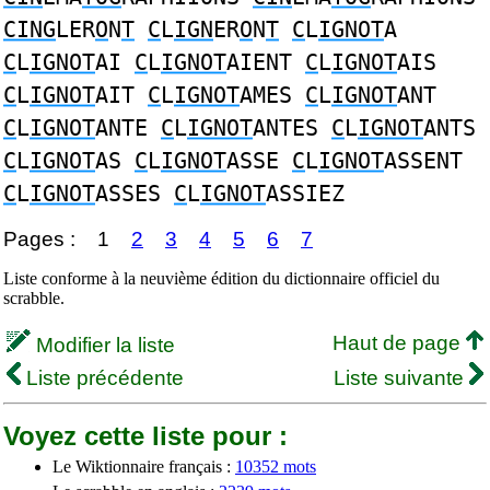
CING
LER
O
N
T
C
L
IGN
ER
O
N
T
C
L
IGNOT
A
C
L
IGNOT
AI
C
L
IGNOT
AIENT
C
L
IGNOT
AIS
C
L
IGNOT
AIT
C
L
IGNOT
AMES
C
L
IGNOT
ANT
C
L
IGNOT
ANTE
C
L
IGNOT
ANTES
C
L
IGNOT
ANTS
C
L
IGNOT
AS
C
L
IGNOT
ASSE
C
L
IGNOT
ASSENT
C
L
IGNOT
ASSES
C
L
IGNOT
ASSIEZ
Pages :
1
2
3
4
5
6
7
Liste conforme à la neuvième édition du dictionnaire officiel du
scrabble.
Haut de page
Modifier la liste
Liste précédente
Liste suivante
Voyez cette liste pour :
Le Wiktionnaire français :
10352 mots