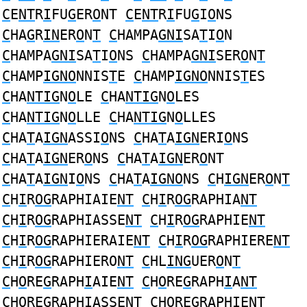
C
E
NT
R
I
FU
G
ER
O
NT
C
E
NT
R
I
FU
G
I
O
NS
C
HA
G
R
IN
ER
O
N
T
C
HAMPA
GNI
SA
T
I
O
N
C
HAMPA
GNI
SA
T
I
O
NS
C
HAMPA
GNI
SER
O
N
T
C
HAMP
IGNO
NNIS
T
E
C
HAMP
IGNO
NNIS
T
ES
C
HA
NTIG
N
O
LE
C
HA
NTIG
N
O
LES
C
HA
NTIG
N
O
LLE
C
HA
NTIG
N
O
LLES
C
HA
T
A
IGN
ASSI
O
NS
C
HA
T
A
IGN
ERI
O
NS
C
HA
T
A
IGN
ER
O
NS
C
HA
T
A
IGN
ER
O
NT
C
HA
T
A
IGN
I
O
NS
C
HA
T
A
IGNO
NS
C
H
IGN
ER
O
N
T
C
H
I
R
OG
RAPHIAIE
NT
C
H
I
R
OG
RAPHIA
NT
C
H
I
R
OG
RAPHIASSE
NT
C
H
I
R
OG
RAPHIE
NT
C
H
I
R
OG
RAPHIERAIE
NT
C
H
I
R
OG
RAPHIERE
NT
C
H
I
R
OG
RAPHIERO
NT
C
HL
ING
UER
O
N
T
C
H
O
RE
G
RAPH
I
AIE
NT
C
H
O
RE
G
RAPH
I
A
NT
C
H
O
RE
G
RAPH
I
ASSE
NT
C
H
O
RE
G
RAPH
I
E
NT