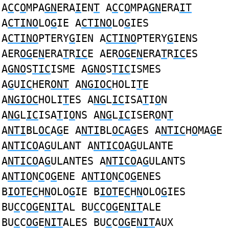
A
C
C
O
MPA
GN
ERA
I
EN
T
A
C
C
O
MPA
GN
ERA
IT
A
CTINO
LO
G
IE A
CTINO
LO
G
IES
A
CTINO
PTERY
G
IEN A
CTINO
PTERY
G
IENS
AER
OG
E
N
ERA
T
R
IC
E AER
OG
E
N
ERA
T
R
IC
ES
A
GNO
S
TIC
ISME A
GNO
S
TIC
ISMES
A
G
U
IC
HER
ONT
A
NGIOC
HOLI
T
E
A
NGIOC
HOLI
T
ES A
NG
L
IC
ISA
T
I
O
N
A
NG
L
IC
ISA
T
I
O
NS A
NG
L
IC
ISER
O
N
T
A
NTI
BL
OC
A
G
E A
NTI
BL
OC
A
G
ES A
NTIC
H
O
MA
G
E
A
NTICO
A
G
ULANT A
NTICO
A
G
ULANTE
A
NTICO
A
G
ULANTES A
NTICO
A
G
ULANTS
A
NTIO
N
C
O
G
ENE A
NTIO
N
C
O
G
ENES
B
IOT
E
C
H
N
OLO
G
IE B
IOT
E
C
H
N
OLO
G
IES
BU
C
C
OG
E
NIT
AL BU
C
C
OG
E
NIT
ALE
BU
C
C
OG
E
NIT
ALES BU
C
C
OG
E
NIT
AUX