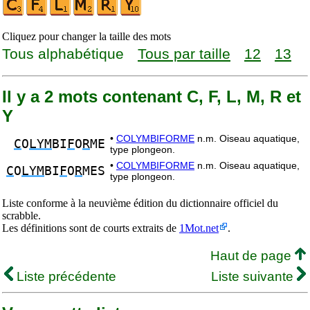
Cliquez pour changer la taille des mots
Tous alphabétique
Tous par taille
12
13
Il y a 2 mots contenant C, F, L, M, R et
Y
•
COLYMBIFORME
n.m. Oiseau aquatique,
C
O
LYM
BI
F
O
R
ME
type plongeon.
•
COLYMBIFORME
n.m. Oiseau aquatique,
C
O
LYM
BI
F
O
R
MES
type plongeon.
Liste conforme à la neuvième édition du dictionnaire officiel du
scrabble.
Les définitions sont de courts extraits de
1Mot.net
.
Haut de page
Liste précédente
Liste suivante