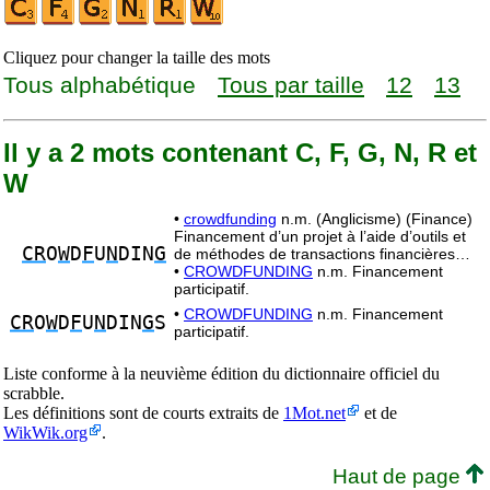
Cliquez pour changer la taille des mots
Tous alphabétique
Tous par taille
12
13
Il y a 2 mots contenant C, F, G, N, R et
W
•
crowdfunding
n.m. (Anglicisme) (Finance)
Financement d’un projet à l’aide d’outils et
CR
O
W
D
F
U
N
DIN
G
de méthodes de transactions financières…
•
CROWDFUNDING
n.m. Financement
participatif.
•
CROWDFUNDING
n.m. Financement
CR
O
W
D
F
U
N
DIN
G
S
participatif.
Liste conforme à la neuvième édition du dictionnaire officiel du
scrabble.
Les définitions sont de courts extraits de
1Mot.net
et de
WikWik.org
.
Haut de page