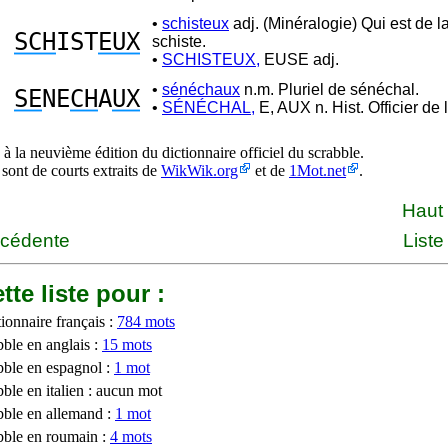
•
schisteux
adj. (Minéralogie) Qui est de l
SCH
IST
EUX
schiste.
•
SCHISTEUX,
EUSE adj.
•
sénéchaux
n.m. Pluriel de sénéchal.
SE
NE
CH
A
UX
•
SÉNÉCHAL,
E, AUX n. Hist. Officier de 
à la neuvième édition du dictionnaire officiel du scrabble.
 sont de courts extraits de
WikWik.org
et de
1Mot.net
.
Haut
écédente
Liste
tte liste pour :
ionnaire français :
784 mots
bble en anglais :
15 mots
bble en espagnol :
1 mot
ble en italien : aucun mot
bble en allemand :
1 mot
bble en roumain :
4 mots