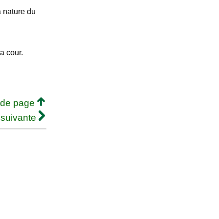
a nature du
la cour.
 de page
 suivante