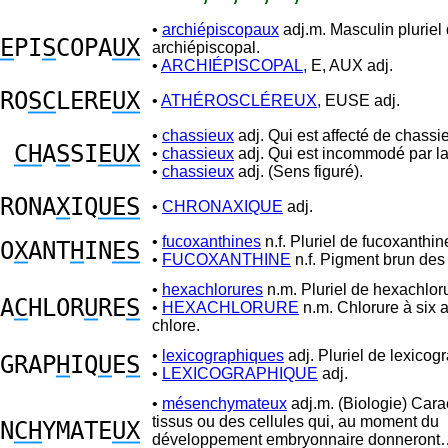
•
archiépiscopaux
adj.m. Masculin pluriel
E
PI
S
COPA
UX
archiépiscopal.
•
ARCHIÉPISCOPAL,
E, AUX adj.
RO
SC
LERE
UX
•
ATHÉROSCLÉREUX,
EUSE adj.
•
chassieux
adj. Qui est affecté de chassie
CH
A
S
SI
EUX
•
chassieux
adj. Qui est incommodé par la
•
chassieux
adj. (Sens figuré).
RONA
X
IQ
UES
•
CHRONAXIQUE
adj.
•
fucoxanthines
n.f. Pluriel de fucoxanthin
O
X
ANT
H
IN
ES
•
FUCOXANTHINE
n.f. Pigment brun des
•
hexachlorures
n.m. Pluriel de hexachlor
A
C
HLOR
U
RE
S
•
HEXACHLORURE
n.m. Chlorure à six 
chlore.
•
lexicographiques
adj. Pluriel de lexicog
GRAP
H
IQ
U
E
S
•
LEXICOGRAPHIQUE
adj.
•
mésenchymateux
adj.m. (Biologie) Cara
tissus ou des cellules qui, au moment du
N
CH
YMATE
UX
développement embryonnaire donneront