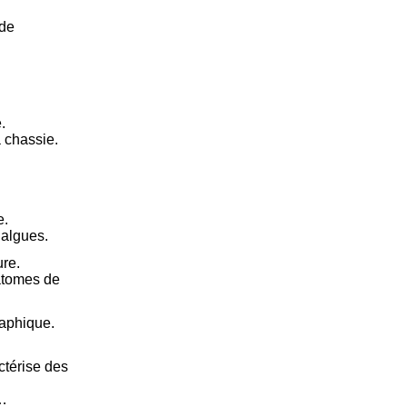
 de
.
 chassie.
e.
 algues.
ure.
atomes de
raphique.
ctérise des
…