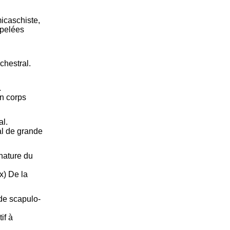
icaschiste,
ppelées
chestral.
.
n corps
al.
al de grande
 nature du
x) De la
 de scapulo-
if à