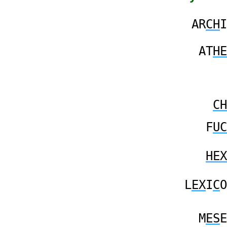
AR
CH
I
AT
HE
CH
F
UC
HEX
L
EX
I
C
O
M
ES
E