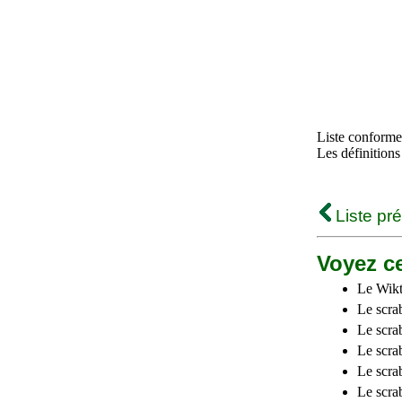
Liste conforme 
Les définitions
Liste pr
Voyez ce
Le Wikt
Le scra
Le scra
Le scrab
Le scra
Le scra