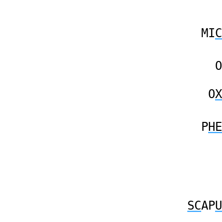
MI
C
O
O
X
P
HE
SC
AP
U