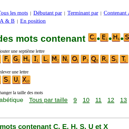
Tous les mots
Débutant par
Terminant par
Contenant
|
|
|
 A & B
En position
|
 des mots contenant
•
•
•
outer une septième lettre
lever une lettre
anger la taille des mots
abétique
Tous par taille
9
10
11
12
13
6 mots contenant C, E, H, S, U et X