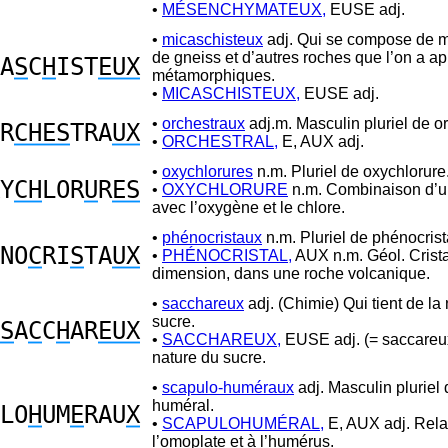
•
MÉSENCHYMATEUX,
EUSE adj.
•
micaschisteux
adj. Qui se compose de m
de gneiss et d’autres roches que l’on a a
A
S
C
H
IST
EUX
métamorphiques.
•
MICASCHISTEUX,
EUSE adj.
•
orchestraux
adj.m. Masculin pluriel de or
R
CHES
TRA
UX
•
ORCHESTRAL,
E, AUX adj.
•
oxychlorures
n.m. Pluriel de oxychlorure
Y
CH
LOR
U
R
ES
•
OXYCHLORURE
n.m. Combinaison d’u
avec l’oxygène et le chlore.
•
phénocristaux
n.m. Pluriel de phénocrist
NO
C
RI
S
TA
UX
•
PHÉNOCRISTAL,
AUX n.m. Géol. Crist
dimension, dans une roche volcanique.
•
sacchareux
adj. (Chimie) Qui tient de la
sucre.
S
A
C
C
H
AR
EUX
•
SACCHAREUX,
EUSE adj. (= saccareu
nature du sucre.
•
scapulo-huméraux
adj. Masculin pluriel
huméral.
LO
H
UM
E
RAU
X
•
SCAPULOHUMÉRAL,
E, AUX adj. Relat
l’omoplate et à l’humérus.