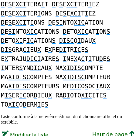
D
E
S
E
XCI
TERA
I
T
D
E
S
E
XCI
TER
I
EZ
D
E
S
E
XCI
TER
I
ONS
D
E
S
E
XCI
T
I
EZ
D
E
S
E
XCI
T
I
ONS
D
E
SI
NTO
XIC
ATION
D
E
SI
NTO
XIC
ATIONS
D
ETO
XIC
AT
I
ON
S
D
ETO
XI
F
IC
ATION
S
DISC
O
I
DAU
X
DIS
GRA
CI
EU
X
E
X
PE
DI
TR
IC
E
S
E
X
TRAJU
DICI
AIRE
S
I
NE
X
A
C
T
I
TU
D
E
S
I
NTER
S
YN
DIC
AU
X
MA
XIDISC
OMPTE
MA
XIDISC
OMPTES MA
XIDISC
OMPTEUR
MA
XIDISC
OMPTEURS ME
DIC
O
S
OC
I
AU
X
M
IS
ER
IC
OR
D
IEU
X
RA
DI
OTO
XIC
ITE
S
TO
XIC
O
D
ERM
I
E
S
Liste conforme à la neuvième édition du dictionnaire officiel du
scrabble.
Haut de page
Modifier la liste