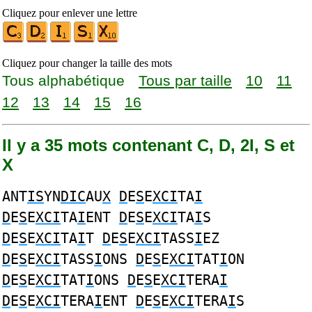
Cliquez pour enlever une lettre
Cliquez pour changer la taille des mots
Tous alphabétique
Tous par taille
10
11
12
13
14
15
16
Il y a 35 mots contenant C, D, 2I, S et
X
ANT
IS
YN
DIC
AU
X
D
E
S
E
XCI
TA
I
D
E
S
E
XCI
TA
I
ENT
D
E
S
E
XCI
TA
I
S
D
E
S
E
XCI
TA
I
T
D
E
S
E
XCI
TASS
I
EZ
D
E
S
E
XCI
TASS
I
ONS
D
E
S
E
XCI
TAT
I
ON
D
E
S
E
XCI
TAT
I
ONS
D
E
S
E
XCI
TERA
I
D
E
S
E
XCI
TERA
I
ENT
D
E
S
E
XCI
TERA
I
S