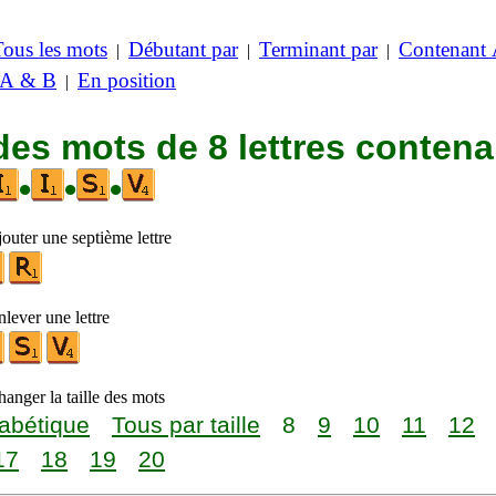
Tous les mots
Débutant par
Terminant par
Contenant
|
|
|
 A & B
En position
|
des mots de 8 lettres contena
•
•
•
outer une septième lettre
lever une lettre
anger la taille des mots
abétique
Tous par taille
8
9
10
11
12
17
18
19
20