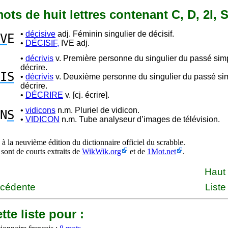
 mots de huit lettres contenant C, D, 2I, S
•
décisive
adj. Féminin singulier de décisif.
V
E
•
DÉCISIF,
IVE adj.
•
décrivis
v. Première personne du singulier du passé sim
décrire.
IS
•
décrivis
v. Deuxième personne du singulier du passé si
décrire.
•
DÉCRIRE
v. [cj. écrire].
•
vidicons
n.m. Pluriel de vidicon.
N
S
•
VIDICON
n.m. Tube analyseur d’images de télévision.
à la neuvième édition du dictionnaire officiel du scrabble.
 sont de courts extraits de
WikWik.org
et de
1Mot.net
.
Haut
écédente
Liste
tte liste pour :