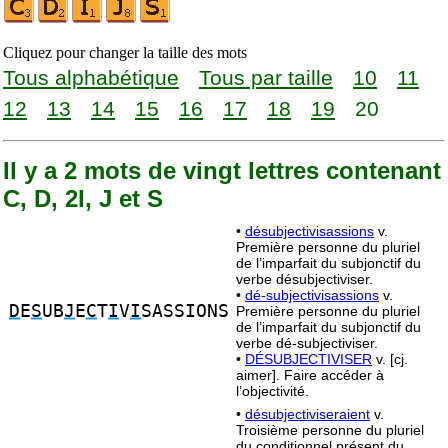
Cliquez pour changer la taille des mots
Tous alphabétique
Tous par taille
10
11
12
13
14
15
16
17
18
19
20
Il y a 2 mots de vingt lettres contenant
C, D, 2I, J et S
•
désubjectivisassions
v.
Première personne du pluriel
de l’imparfait du subjonctif du
verbe désubjectiviser.
•
dé-subjectivisassions
v.
D
E
S
UB
J
E
C
T
I
V
I
SASSIONS
Première personne du pluriel
de l’imparfait du subjonctif du
verbe dé-subjectiviser.
•
DÉSUBJECTIVISER
v. [cj.
aimer]. Faire accéder à
l’objectivité.
•
désubjectiviseraient
v.
Troisième personne du pluriel
du conditionnel présent du