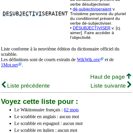
verbe désubjectiviser.
•
dé-subjectiviseraient
v.
D
E
S
UB
J
E
C
T
I
V
I
SERAIENT
Troisième personne du pluriel
du conditionnel présent du
verbe dé-subjectiviser.
•
DÉSUBJECTIVISER
v. [cj.
aimer]. Faire accéder à
l’objectivité.
Liste conforme à la neuvième édition du dictionnaire officiel du
scrabble.
Les définitions sont de courts extraits de
WikWik.org
et de
1Mot.net
.
Haut de page
Liste précédente
Liste suivante
Voyez cette liste pour :
Le Wiktionnaire français :
62 mots
Le scrabble en anglais : aucun mot
Le scrabble en espagnol : aucun mot
Le scrabble en italien : aucun mot