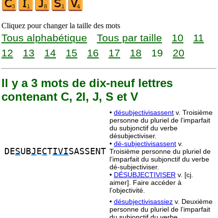
Cliquez pour changer la taille des mots
Tous alphabétique
Tous par taille
10
11
12
13
14
15
16
17
18
19
20
Il y a 3 mots de dix-neuf lettres
contenant C, 2I, J, S et V
•
désubjectivisassent
v. Troisième
personne du pluriel de l’imparfait
du subjonctif du verbe
désubjectiviser.
•
dé-subjectivisassent
v.
DE
S
UB
J
E
C
T
IVI
SASSENT
Troisième personne du pluriel de
l’imparfait du subjonctif du verbe
dé-subjectiviser.
•
DÉSUBJECTIVISER
v. [cj.
aimer]. Faire accéder à
l’objectivité.
•
désubjectivisassiez
v. Deuxième
personne du pluriel de l’imparfait
du subjonctif du verbe