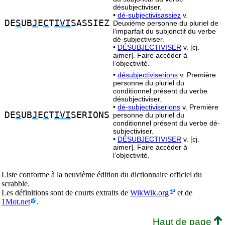
désubjectiviser.
•
dé-subjectivisassiez
v.
DE
S
UB
J
E
C
T
IVI
SASSIEZ
Deuxième personne du pluriel de
l’imparfait du subjonctif du verbe
dé-subjectiviser.
•
DÉSUBJECTIVISER
v. [cj.
aimer]. Faire accéder à
l’objectivité.
•
désubjectiviserions
v. Première
personne du pluriel du
conditionnel présent du verbe
désubjectiviser.
•
dé-subjectiviserions
v. Première
DE
S
UB
J
E
C
T
IVI
SERIONS
personne du pluriel du
conditionnel présent du verbe dé-
subjectiviser.
•
DÉSUBJECTIVISER
v. [cj.
aimer]. Faire accéder à
l’objectivité.
Liste conforme à la neuvième édition du dictionnaire officiel du
scrabble.
Les définitions sont de courts extraits de
WikWik.org
et de
1Mot.net
.
Haut de page