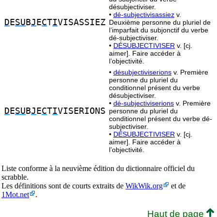
désubjectiviser.
•
dé-subjectivisassiez
v.
D
E
SU
B
J
E
C
T
I
VISASSIEZ
Deuxième personne du pluriel de
l’imparfait du subjonctif du verbe
dé-subjectiviser.
•
DÉSUBJECTIVISER
v. [cj.
aimer]. Faire accéder à
l’objectivité.
•
désubjectiviserions
v. Première
personne du pluriel du
conditionnel présent du verbe
désubjectiviser.
•
dé-subjectiviserions
v. Première
D
E
SU
B
J
E
C
T
I
VISERIONS
personne du pluriel du
conditionnel présent du verbe dé-
subjectiviser.
•
DÉSUBJECTIVISER
v. [cj.
aimer]. Faire accéder à
l’objectivité.
Liste conforme à la neuvième édition du dictionnaire officiel du
scrabble.
Les définitions sont de courts extraits de
WikWik.org
et de
1Mot.net
.
Haut de page