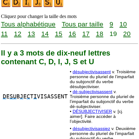
Cliquez pour changer la taille des mots
Tous alphabétique
Tous par taille
9
10
11
12
13
14
15
16
17
18
19
20
Il y a 3 mots de dix-neuf lettres
contenant C, D, I, J, S et U
•
désubjectivisassent
v. Troisième
personne du pluriel de l’imparfait
du subjonctif du verbe
désubjectiviser.
•
dé-subjectivisassent
v.
D
E
SU
B
J
E
C
T
I
VISASSENT
Troisième personne du pluriel de
l’imparfait du subjonctif du verbe
dé-subjectiviser.
•
DÉSUBJECTIVISER
v. [cj.
aimer]. Faire accéder à
l’objectivité.
•
désubjectivisassiez
v. Deuxième
personne du pluriel de l’imparfait
du subjonctif du verbe