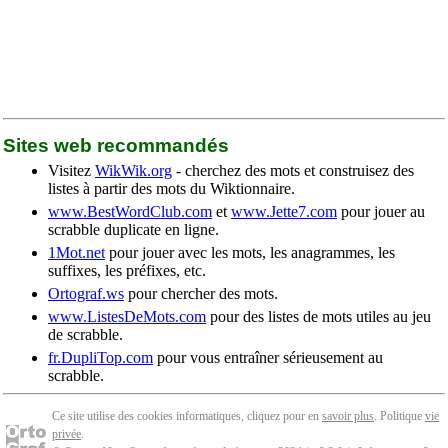
Sites web recommandés
Visitez
WikWik.org
- cherchez des mots et construisez des
listes à partir des mots du Wiktionnaire.
www.BestWordClub.com
et
www.Jette7.com
pour jouer au
scrabble duplicate en ligne.
1Mot.net
pour jouer avec les mots, les anagrammes, les
suffixes, les préfixes, etc.
Ortograf.ws
pour chercher des mots.
www.ListesDeMots.com
pour des listes de mots utiles au jeu
de scrabble.
fr.DupliTop.com
pour vous entraîner sérieusement au
scrabble.
Ce site utilise des cookies informatiques, cliquez pour en
savoir plus
. Politique
vie
privée
.