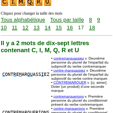
Cliquez pour changer la taille des mots
Tous alphabétique
Tous par taille
8
9
10
11
12
13
14
15
16
17
18
Il y a 2 mots de dix-sept lettres
contenant C, I, M, Q, R et U
•
contremarquassiez
v. Deuxième
personne du pluriel de l’imparfait du
subjonctif du verbe contremarquer.
•
contre-marquassiez
v. Deuxième
C
ONT
R
E
M
AR
QU
ASS
I
EZ
personne du pluriel de l’imparfait du
subjonctif du verbe contre-marquer.
•
CONTREMARQUER
v. [cj. aimer].
Doter (un produit) d’une seconde
marque.
•
contremarquerions
v. Première
personne du pluriel du conditionnel
présent du verbe contremarquer.
•
contre-marquerions
v. Première
C
ONT
R
E
M
AR
QU
ER
I
ONS
personne du pluriel du conditionnel