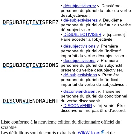
•
désubjectiviserez
v. Deuxième
personne du pluriel du futur du verbe
désubjectiviser.
•
dé-subjectiviserez
v. Deuxième
D
E
S
UBJE
C
T
IVI
SEREZ
personne du pluriel du futur du verbe
dé-subjectiviser.
•
DÉSUBJECTIVISER
v. [cj. aimer].
Faire accéder à l’objectivité.
•
désubjectivisions
v. Première
personne du pluriel de l’indicatif
imparfait du verbe désubjectiviser.
•
désubjectivisions
v. Première
D
E
S
UBJE
C
T
IVI
SIONS
personne du pluriel du subjonctif
présent du verbe désubjectiviser.
•
dé-subjectivisions
v. Première
personne du pluriel de l’indicatif
imparfait du verbe dé-subjectiviser.
•
disconviendraient
v. Troisième
personne du pluriel du conditionnel
DISC
ON
VI
ENDRAIENT
du verbe disconvenir.
•
DISCONVENIR
v. [cj. venir]. Être
disconvenu : ne pas être d’accord.
Liste conforme à la neuvième édition du dictionnaire officiel du
scrabble.
Les définitions sont de courts extraits de
WikWik.org
et de