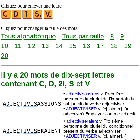
Cliquez pour enlever une lettre
Cliquez pour changer la taille des mots
Tous alphabétique
Tous par taille
8
9
10
11
12
13
14
15
16
17
18
19
20
Il y a 20 mots de dix-sept lettres
contenant C, D, 2I, S et V
•
adjectivisassions
v. Première
personne du pluriel de l’imparfait du
A
D
JE
C
T
IVIS
ASSIONS
subjonctif du verbe adjectiviser.
•
ADJECTIVISER
v. [cj. aimer]. (=
adjectiver) Employer comme adjectif.
•
adjectiviseraient
v. Troisième
personne du pluriel du conditionnel
A
D
JE
C
T
IVIS
ERAIENT
présent du verbe adjectiviser.
•
ADJECTIVISER
v. [cj. aimer]. (=