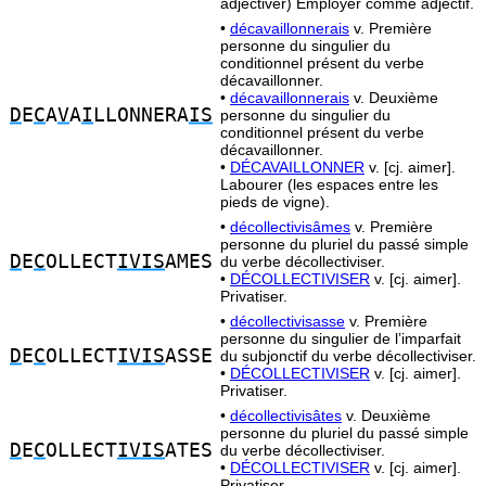
adjectiver) Employer comme adjectif.
•
décavaillonnerais
v. Première
personne du singulier du
conditionnel présent du verbe
décavaillonner.
•
décavaillonnerais
v. Deuxième
D
E
C
A
V
A
I
LLONNERA
IS
personne du singulier du
conditionnel présent du verbe
décavaillonner.
•
DÉCAVAILLONNER
v. [cj. aimer].
Labourer (les espaces entre les
pieds de vigne).
•
décollectivisâmes
v. Première
personne du pluriel du passé simple
D
E
C
OLLECT
IVIS
AMES
du verbe décollectiviser.
•
DÉCOLLECTIVISER
v. [cj. aimer].
Privatiser.
•
décollectivisasse
v. Première
personne du singulier de l’imparfait
D
E
C
OLLECT
IVIS
ASSE
du subjonctif du verbe décollectiviser.
•
DÉCOLLECTIVISER
v. [cj. aimer].
Privatiser.
•
décollectivisâtes
v. Deuxième
personne du pluriel du passé simple
D
E
C
OLLECT
IVIS
ATES
du verbe décollectiviser.
•
DÉCOLLECTIVISER
v. [cj. aimer].
Privatiser.