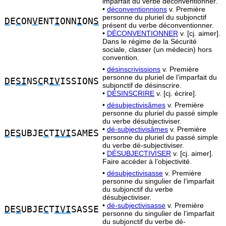
imparfait du verbe déconventionner.
•
déconventionnions
v. Première
personne du pluriel du subjonctif
D
E
C
ON
V
ENT
I
ONN
I
ON
S
présent du verbe déconventionner.
•
DÉCONVENTIONNER
v. [cj. aimer].
Dans le régime de la Sécurité
sociale, classer (un médecin) hors
convention.
•
désinscrivissions
v. Première
personne du pluriel de l’imparfait du
D
E
SI
NS
C
R
IV
ISSIONS
subjonctif de désinscrire.
•
DÉSINSCRIRE
v. [cj. écrire].
•
désubjectivisâmes
v. Première
personne du pluriel du passé simple
du verbe désubjectiviser.
•
dé-subjectivisâmes
v. Première
D
E
S
UBJE
C
T
IVI
SAMES
personne du pluriel du passé simple
du verbe dé-subjectiviser.
•
DÉSUBJECTIVISER
v. [cj. aimer].
Faire accéder à l’objectivité.
•
désubjectivisasse
v. Première
personne du singulier de l’imparfait
du subjonctif du verbe
désubjectiviser.
•
dé-subjectivisasse
v. Première
D
E
S
UBJE
C
T
IVI
SASSE
personne du singulier de l’imparfait
du subjonctif du verbe dé-