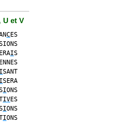
, U et V
AN
C
ES
SIONS
ERA
I
S
ENNES
I
SANT
I
SERA
S
I
ONS
T
IV
ES
S
I
ONS
T
I
ONS