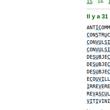
15
16
Il y a 3
ANT
IC
OM
C
ON
S
TR
U
C
ON
VU
L
S
C
ON
VU
L
S
DE
SU
BJE
DE
SU
BJE
DE
SU
BJE
E
C
O
UVI
L
I
RRE
V
ER
RE
V
A
SCU
VI
T
I
VIN