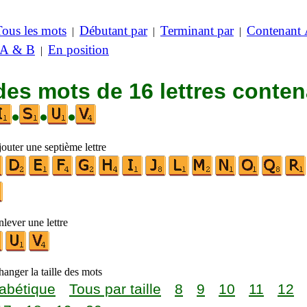
Tous les mots
Débutant par
Terminant par
Contenant
|
|
|
 A & B
En position
|
des mots de 16 lettres conte
•
•
•
outer une septième lettre
lever une lettre
anger la taille des mots
abétique
Tous par taille
8
9
10
11
12