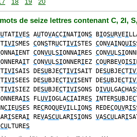
17
18
19
20
1 mots de seize lettres contenant C, 2I, S
M
U
TAT
IV
E
S
A
U
TO
V
A
C
C
I
NAT
I
ON
S
B
I
O
SU
R
V
E
I
LL
CT
IVI
SMES
C
ON
S
TR
U
CT
IVI
STES
C
ON
V
A
I
NQ
UIS
I
ONNA
I
ENT
C
ON
VU
L
SI
ONNA
I
RES
C
ON
VU
L
SI
ONN
I
ONNERA
I
T
C
ON
VU
L
SI
ONNER
I
EZ
C
O
U
RBE
V
O
ISI
C
T
IVI
SAIS DE
SU
BJE
C
T
IVI
SAIT DE
SU
BJE
C
T
IV
C
T
IVI
SEES DE
SU
BJE
C
T
IVI
SENT DE
SU
BJE
C
T
IV
C
T
IVI
SIEZ DE
SU
BJE
C
T
IVI
SONS D
IVU
LGA
C
HA
S
LONNERA
IS
FL
UVI
OGLA
CI
AIRE
S
I
NTER
SU
BJE
C
EN
CI
E
US
ES RE
C
ROQ
U
E
VI
LL
I
ON
S
REDE
C
O
UV
R
IS
LAR
I
SERA
I
RE
V
A
SCU
LAR
I
S
I
ONS
V
A
SCU
LAR
I
SA
I
CU
LTURE
S