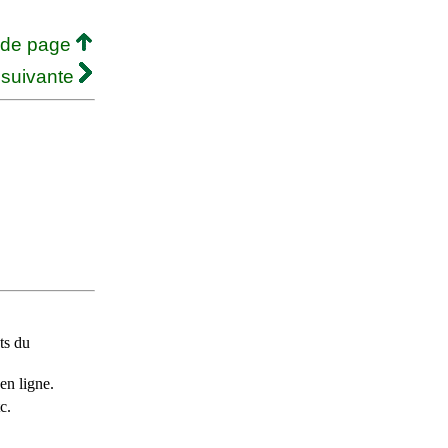
 de page
 suivante
ts du
en ligne.
c.