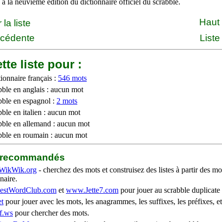
à la neuvième édition du dictionnaire officiel du scrabble.
Haut
la liste
écédente
Liste
tte liste pour :
ionnaire français :
546 mots
bble en anglais : aucun mot
bble en espagnol :
2 mots
ble en italien : aucun mot
bble en allemand : aucun mot
bble en roumain : aucun mot
b recommandés
WikWik.org
- cherchez des mots et construisez des listes à partir des mo
naire.
stWordClub.com
et
www.Jette7.com
pour jouer au scrabble duplicate 
t
pour jouer avec les mots, les anagrammes, les suffixes, les préfixes, et
f.ws
pour chercher des mots.